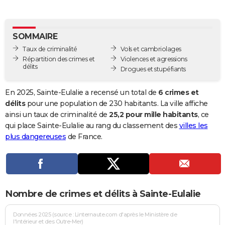
City break
Voyage de noces
Climat
Destinations
Voyage nature
Forum
+
PHOTO
GUIDES D'ACHAT
SOMMAIRE
Taux de criminalité
Vols et cambriolages
BONS PLANS
Répartition des crimes et
Violences et agressions
délits
Drogues et stupéfiants
CARTE DE VOEUX
Carte Bonne année
Carte Pâques
Carte de Noël
Carte Saint-Valentin
Carte d'anniversaire
En 2025, Sainte-Eulalie a recensé un total de
6 crimes et
DICTIONNAIRE
délits
pour une population de 230 habitants. La ville affiche
Biographies
Expressions
Dictionnaire
Citations
Proverbes
ainsi un taux de criminalité de
25,2 pour mille habitants
, ce
PROGRAMME TV
qui place Sainte-Eulalie au rang du classement des
villes les
COPAINS D'AVANT
plus dangereuses
de France.
Se connecter
Collèges
Universités
Service militaire
S'inscrire
Lycées
Primaires
Entreprises
Avis de recherche
AVIS DE DÉCÈS
FORUM
Nombre de crimes et délits à Sainte-Eulalie
Lifestyle
Sport
Television
Cinema
Bricolage
Culture
Auto
Voyage
Données 2025 (source : Linternaute.com d'après le Ministère de
l'Intérieur et des Outre-Mer)