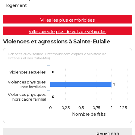
logement
Villes les plus cambriolées
Villes avec le plus de vols de véhicules
Violences et agressions à Sainte-Eulalie
Données 2025 (source : Linternaute.com d'après le Ministère de
l'Intérieur et des Outre-Mer)
Violences sexuelles
0
Violences physiques
1
intrafamiliales
Violences physiques
0
hors cadre familial
0
0,25
0,5
0,75
1
1,25
Nombre de faits
Pour 1 000