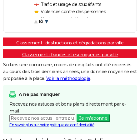
Trafic et usage de stupéfiants
Violences contre des personnes
Destructions et dégradations
1/2
Escroqueries et fraudes
Classement : destructions et dégradations par ville
Classement : fraudes et escroqueries par ville
Si dans une commune, moins de cinq faits ont été recensés
au cours des trois dernières années, une donnée moyenne est
proposée à la place.
Voir la méthodologie
.
A ne pas manquer
Recevez nos astuces et bons plans directement par e-
mail.
Je m'abonne
En savoir plus sur notre politique de confidentialité