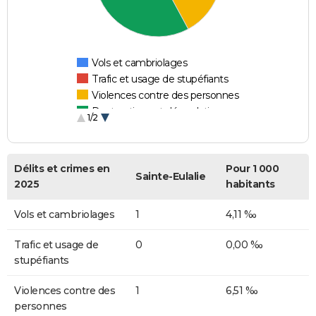
Vols et cambriolages
Trafic et usage de stupéfiants
Violences contre des personnes
Destructions et dégradations
1/2
Escroqueries et fraudes
Délits et crimes en
Pour 1 000
Sainte-Eulalie
2025
habitants
Vols et cambriolages
1
4,11 ‰
Trafic et usage de
0
0,00 ‰
stupéfiants
Violences contre des
1
6,51 ‰
personnes