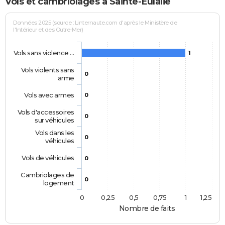
Vols et cambriolages à Sainte-Eulalie
Données 2025 (source : Linternaute.com d'après le Ministère de
l'Intérieur et des Outre-Mer)
Vols sans violence …
1
Vols violents sans
0
arme
Vols avec armes
0
Vols d'accessoires
0
sur véhicules
Vols dans les
0
véhicules
Vols de véhicules
0
Cambriolages de
0
logement
0
0,25
0,5
0,75
1
1,25
Nombre de faits