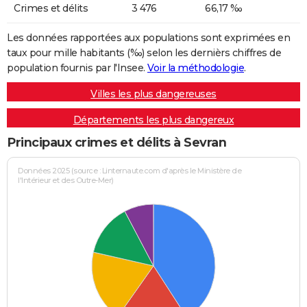
Crimes et délits
3 476
66,17 ‰
Les données rapportées aux populations sont exprimées en
taux pour mille habitants (‰) selon les dernièrs chiffres de
population fournis par l'Insee.
Voir la méthodologie
.
Villes les plus dangereuses
Départements les plus dangereux
Principaux crimes et délits à Sevran
Données 2025 (source : Linternaute.com d'après le Ministère de
l'Intérieur et des Outre-Mer)