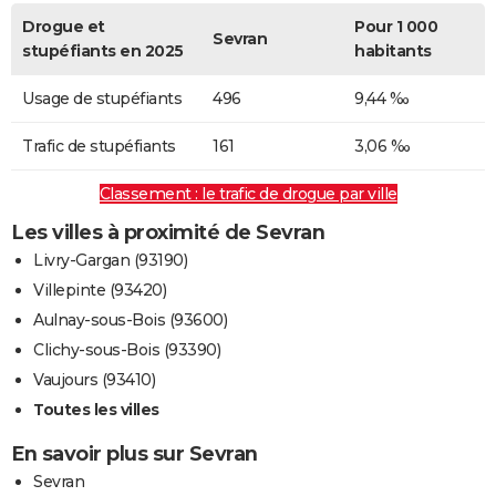
Drogue et
Pour 1 000
Sevran
stupéfiants en 2025
habitants
Usage de stupéfiants
496
9,44 ‰
Trafic de stupéfiants
161
3,06 ‰
Classement : le trafic de drogue par ville
Les villes à proximité de Sevran
Livry-Gargan (93190)
Villepinte (93420)
Aulnay-sous-Bois (93600)
Clichy-sous-Bois (93390)
Vaujours (93410)
Toutes les villes
En savoir plus sur Sevran
Sevran