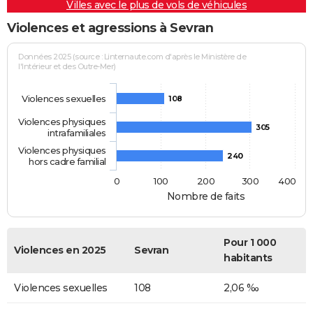
Villes avec le plus de vols de véhicules
Violences et agressions à Sevran
Données 2025 (source : Linternaute.com d'après le Ministère de
l'Intérieur et des Outre-Mer)
Violences sexuelles
108
Violences physiques
305
intrafamiliales
Violences physiques
240
hors cadre familial
0
100
200
300
400
Nombre de faits
Pour 1 000
Violences en 2025
Sevran
habitants
Violences sexuelles
108
2,06 ‰