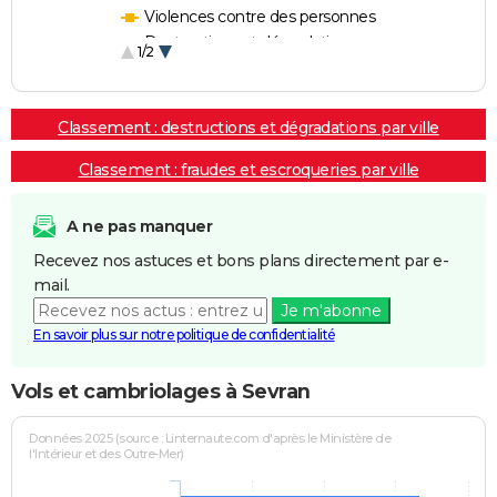
Violences contre des personnes
Destructions et dégradations
1/2
Escroqueries et fraudes
Classement : destructions et dégradations par ville
Classement : fraudes et escroqueries par ville
A ne pas manquer
Recevez nos astuces et bons plans directement par e-
mail.
Je m'abonne
En savoir plus sur notre politique de confidentialité
Vols et cambriolages à Sevran
Données 2025 (source : Linternaute.com d'après le Ministère de
l'Intérieur et des Outre-Mer)