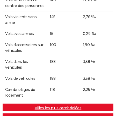
contre des personnes
Vols violents sans
145
2,76 ‰
arme
Vols avec armes
15
0,29 ‰
Vols d'accessoires sur
100
1,90 ‰
véhicules
Vols dans les
188
3,58 ‰
véhicules
Vols de véhicules
188
3,58 ‰
Cambriolages de
118
2,25 ‰
logement
Villes les plus cambriolées