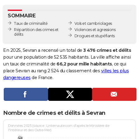
City break
Voyage de noces
Climat
Destinations
Voyage nature
Forum
+
PHOTO
SOMMAIRE
GUIDES D'ACHAT
Taux de criminalité
Vols et cambriolages
Répartition des crimes et
Violences et agressions
BONS PLANS
délits
Drogues et stupéfiants
CARTE DE VOEUX
En 2025, Sevran a recensé un total de
3 476 crimes et délits
Carte Bonne année
Carte Pâques
Carte de Noël
Carte Saint-Valentin
Carte d'anniversaire
pour une population de 52 535 habitants. La ville affiche ainsi
DICTIONNAIRE
un taux de criminalité de
66,2 pour mille habitants
, ce qui
Biographies
Expressions
Dictionnaire
Citations
Proverbes
place Sevran au rang 2 524 du classement des
villes les plus
PROGRAMME TV
dangereuses
de France.
COPAINS D'AVANT
Se connecter
Collèges
Universités
Service militaire
S'inscrire
Lycées
Primaires
Entreprises
Avis de recherche
AVIS DE DÉCÈS
FORUM
Nombre de crimes et délits à Sevran
Lifestyle
Sport
Television
Cinema
Bricolage
Culture
Auto
Voyage
Données 2025 (source : Linternaute.com d'après le Ministère de
l'Intérieur et des Outre-Mer)
4k