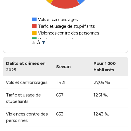
Vols et cambriolages
Trafic et usage de stupéfiants
Violences contre des personnes
Destructions et dégradations
1/2
Escroqueries et fraudes
Délits et crimes en
Pour 1 000
Sevran
2025
habitants
Vols et cambriolages
1 421
27,05 ‰
Trafic et usage de
657
12,51 ‰
stupéfiants
Violences contre des
653
12,43 ‰
personnes