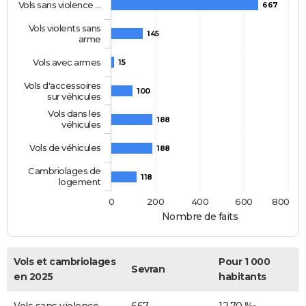
Vols sans violence …
667
Vols violents sans
145
arme
Vols avec armes
15
Vols d'accessoires
100
sur véhicules
Vols dans les
188
véhicules
Vols de véhicules
188
Cambriolages de
118
logement
0
200
400
600
800
Nombre de faits
Vols et cambriolages
Pour 1 000
Sevran
en 2025
habitants
Vols sans violence
667
12,70 ‰