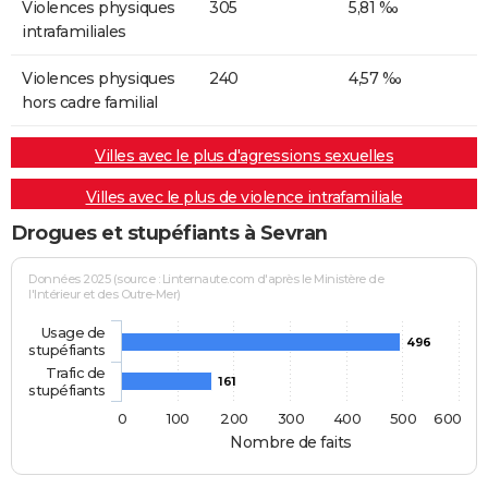
Violences physiques
305
5,81 ‰
intrafamiliales
Violences physiques
240
4,57 ‰
hors cadre familial
Villes avec le plus d'agressions sexuelles
Villes avec le plus de violence intrafamiliale
Drogues et stupéfiants à Sevran
Données 2025 (source : Linternaute.com d'après le Ministère de
l'Intérieur et des Outre-Mer)
Usage de
496
stupéfiants
Trafic de
161
stupéfiants
0
100
200
300
400
500
600
Nombre de faits