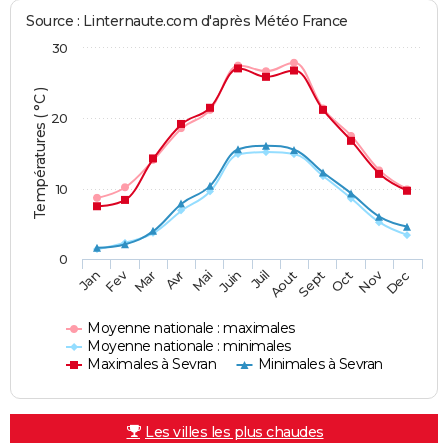
Source : Linternaute.com d'après Météo France
30
Températures ( °C )
20
10
0
Fev
Nov
Jan
Mar
Avr
Mai
Juin
Juil
Aout
Sept
Oct
Dec
Moyenne nationale : maximales
Moyenne nationale : minimales
Maximales à Sevran
Minimales à Sevran
Les villes les plus chaudes