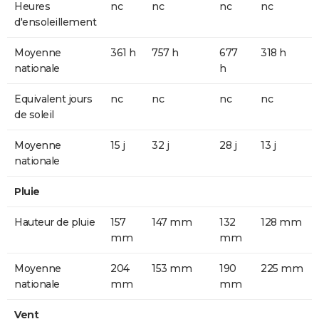
Heures
nc
nc
nc
nc
d'ensoleillement
Moyenne
361 h
757 h
677
318 h
nationale
h
Equivalent jours
nc
nc
nc
nc
de soleil
Moyenne
15 j
32 j
28 j
13 j
nationale
Pluie
Hauteur de pluie
157
147 mm
132
128 mm
mm
mm
Moyenne
204
153 mm
190
225 mm
nationale
mm
mm
Vent