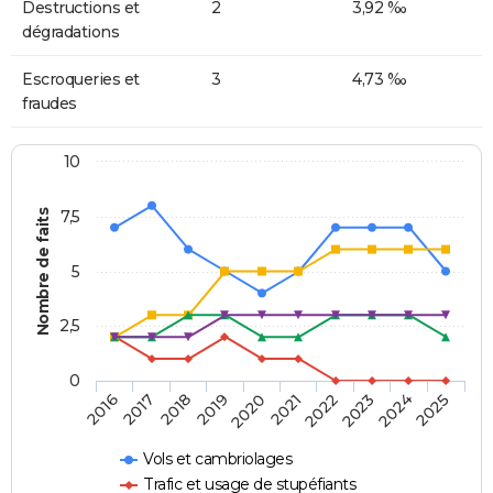
Destructions et
2
3,92 ‰
dégradations
Escroqueries et
3
4,73 ‰
fraudes
10
Nombre de faits
7,5
5
2,5
0
2018
2023
2020
2025
2017
2022
2019
2024
2016
2021
Vols et cambriolages
Trafic et usage de stupéfiants