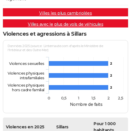
Villes les plus cambriolées
Villes avec le plus de vols de véhicules
Violences et agressions à Sillars
Données 2025 (source : Linternaute.com d'après le Ministère de
l'Intérieur et des Outre-Mer)
Violences sexuelles
2
Violences physiques
2
intrafamiliales
Violences physiques
2
hors cadre familial
0
0,5
1
1,5
2
2,5
Nombre de faits
Pour 1 000
Violences en 2025
Sillars
habitants