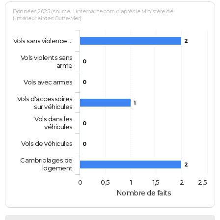
Données 2025 (source : Linternaute.com d'après le Ministère de
l'Intérieur et des Outre-Mer)
Vols sans violence …
2
Vols violents sans
0
arme
Vols avec armes
0
Vols d'accessoires
1
sur véhicules
Vols dans les
0
véhicules
Vols de véhicules
0
Cambriolages de
2
logement
0
0,5
1
1,5
2
2,5
Nombre de faits