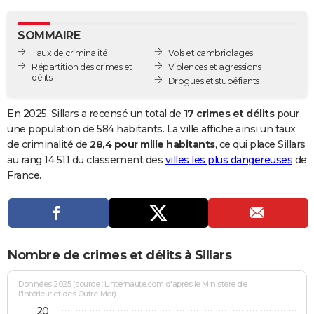
City break
Voyage de noces
Climat
Destinations
Voyage nature
Forum
+
PHOTO
SOMMAIRE
GUIDES D'ACHAT
Taux de criminalité
Vols et cambriolages
Répartition des crimes et
Violences et agressions
BONS PLANS
délits
Drogues et stupéfiants
CARTE DE VOEUX
En 2025, Sillars a recensé un total de
17 crimes et délits
pour
Carte Bonne année
Carte Pâques
Carte de Noël
Carte Saint-Valentin
Carte d'anniversaire
une population de 584 habitants. La ville affiche ainsi un taux
DICTIONNAIRE
de criminalité de
28,4 pour mille habitants
, ce qui place Sillars
Biographies
Expressions
Dictionnaire
Citations
Proverbes
au rang 14 511 du classement des
villes les plus dangereuses
de
PROGRAMME TV
France.
COPAINS D'AVANT
Se connecter
Collèges
Universités
Service militaire
S'inscrire
Lycées
Primaires
Entreprises
Avis de recherche
AVIS DE DÉCÈS
FORUM
Nombre de crimes et délits à Sillars
Lifestyle
Sport
Television
Cinema
Bricolage
Culture
Auto
Voyage
Données 2025 (source : Linternaute.com d'après le Ministère de
l'Intérieur et des Outre-Mer)
20