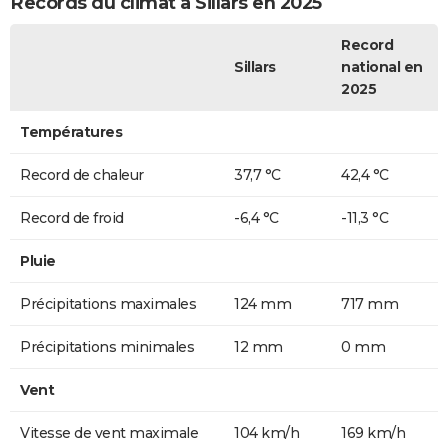
Records du climat à Sillars en 2025
Record
Sillars
national en
2025
Températures
Record de chaleur
37,7 °C
42,4 °C
Record de froid
-6,4 °C
-11,3 °C
Pluie
Précipitations maximales
124 mm
717 mm
Précipitations minimales
12 mm
0 mm
Vent
Vitesse de vent maximale
104 km/h
169 km/h