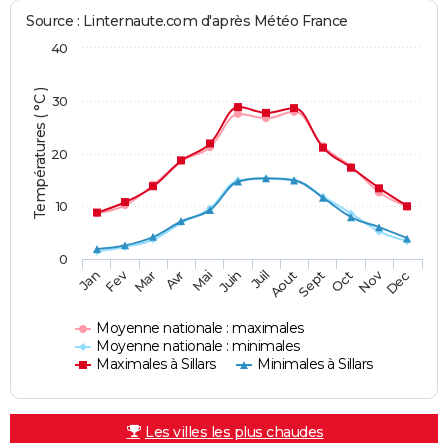
Source : Linternaute.com d'après Météo France
40
Températures ( °C )
30
20
10
0
Fev
Nov
Jan
Mar
Avr
Mai
Juin
Juil
Aout
Sept
Oct
Dec
Moyenne nationale : maximales
Moyenne nationale : minimales
Maximales à Sillars
Minimales à Sillars
Les villes les plus chaudes