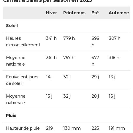
Climat à Sillars par saison en 2025
Hiver
Printemps
Eté
Automne
Soleil
Heures
341 h
779 h
696
307 h
d'ensoleillement
h
Moyenne
361 h
757 h
677
318 h
nationale
h
Equivalent jours
14 j
32 j
29 j
13 j
de soleil
Moyenne
15 j
32 j
28 j
13 j
nationale
Pluie
Hauteur de pluie
219
130 mm
223
191 mm