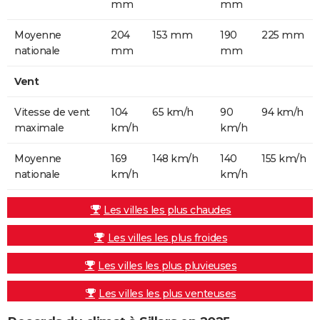
mm
mm
Moyenne
204
153 mm
190
225 mm
nationale
mm
mm
Vent
Vitesse de vent
104
65 km/h
90
94 km/h
maximale
km/h
km/h
Moyenne
169
148 km/h
140
155 km/h
nationale
km/h
km/h
Les villes les plus chaudes
Les villes les plus froides
Les villes les plus pluvieuses
Les villes les plus venteuses