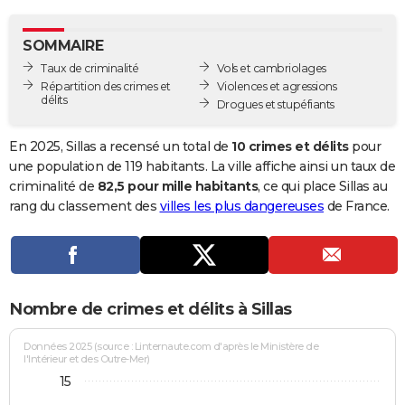
City break
Voyage de noces
Climat
Destinations
Voyage nature
Forum
+
PHOTO
SOMMAIRE
GUIDES D'ACHAT
Taux de criminalité
Vols et cambriolages
Répartition des crimes et
Violences et agressions
BONS PLANS
délits
Drogues et stupéfiants
CARTE DE VOEUX
En 2025, Sillas a recensé un total de
10 crimes et délits
pour
Carte Bonne année
Carte Pâques
Carte de Noël
Carte Saint-Valentin
Carte d'anniversaire
une population de 119 habitants. La ville affiche ainsi un taux de
DICTIONNAIRE
criminalité de
82,5 pour mille habitants
, ce qui place Sillas au
Biographies
Expressions
Dictionnaire
Citations
Proverbes
rang du classement des
villes les plus dangereuses
de France.
PROGRAMME TV
COPAINS D'AVANT
Se connecter
Collèges
Universités
Service militaire
S'inscrire
Lycées
Primaires
Entreprises
Avis de recherche
AVIS DE DÉCÈS
Nombre de crimes et délits à Sillas
FORUM
Lifestyle
Sport
Television
Cinema
Bricolage
Culture
Auto
Voyage
Données 2025 (source : Linternaute.com d'après le Ministère de
l'Intérieur et des Outre-Mer)
15