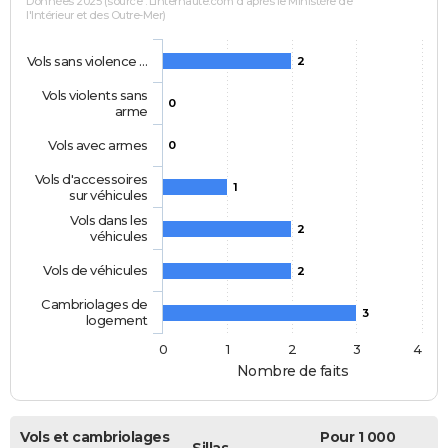
Données 2025 (source : Linternaute.com d'après le Ministère de
l'Intérieur et des Outre-Mer)
Vols sans violence …
2
Vols violents sans
0
arme
Vols avec armes
0
Vols d'accessoires
1
sur véhicules
Vols dans les
2
véhicules
Vols de véhicules
2
Cambriolages de
3
logement
0
1
2
3
4
Nombre de faits
Vols et cambriolages
Pour 1 000
Sillas