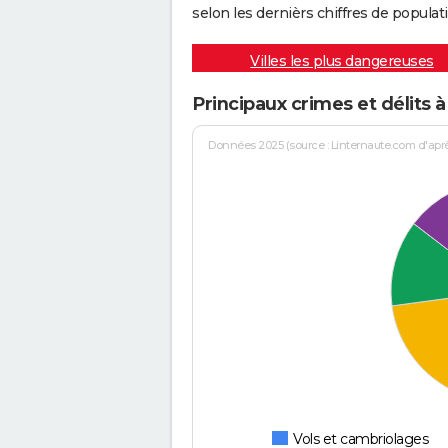
selon les dernièrs chiffres de populati
Villes les plus dangereuses
Principaux crimes et délits 
Données 2025 (source : Linternaute.com d'après 
Vols et cambriolages