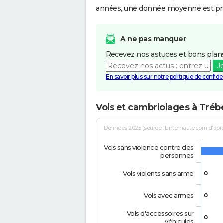
années, une donnée moyenne est pro
A ne pas manquer
Recevez nos astuces et bons plans
J
En savoir plus sur notre politique de confiden
Vols et cambriolages à Tré
Données 2025 (source : Linternaute.com d'après 
Vols sans violence contre des
personnes
Vols violents sans arme
0
Vols avec armes
0
Vols d'accessoires sur
0
véhicules