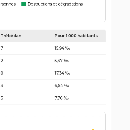
ersonnes
Destructions et dégradations
Trébédan
Pour 1 000 habitants
7
15,94 ‰
2
5,37 ‰
8
17,34 ‰
3
6,64 ‰
3
7,76 ‰