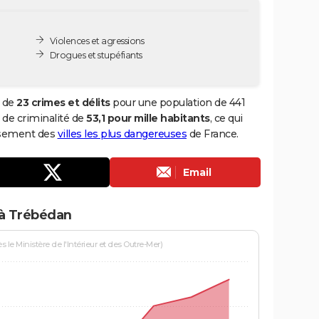
Violences et agressions
Drogues et stupéfiants
l de
23 crimes et délits
pour une population de 441
x de criminalité de
53,1 pour mille habitants
, ce qui
assement des
villes les plus dangereuses
de France.
Email
 à Trébédan
le Ministère de l'Intérieur et des Outre-Mer)