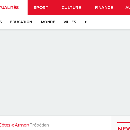
TUALITÉS
SPORT
CULTURE
FINANCE
A
S
EDUCATION
MONDE
VILLES
+
Côtes-d'Armor
Trébédan
NEW