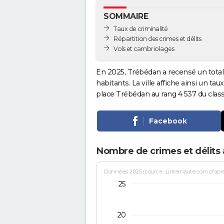
SOMMAIRE
Taux de criminalité
Répartition des crimes et délits
Vols et cambriolages
En 2025, Trébédan a recensé un tota
habitants. La ville affiche ainsi un tau
place Trébédan au rang 4 537 du cl
Facebook
Nombre de crimes et délits
Données 2025 (source : Linternaute.com d'après 
25
20