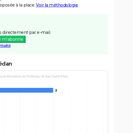
posée à la place.
Voir la méthodologie
.
 directement par e-mail.
e m'abonne
tialité
bédan
le Ministère de l'Intérieur et des Outre-Mer)
2