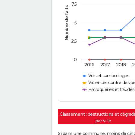
7,5
Nombre de faits
5
2,5
0
2016
2017
2018
2
Vols et cambriolages
Violences contre des p
Escroqueries et fraudes
Classement : destructions et dégrad
par ville
Si dans une commune, moins de cinq f