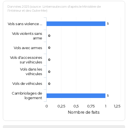
Données 2025 (source : Linternaute.com d'après le Ministère de
l'Intérieur et des Outre-Mer)
Vols sans violence …
1
Vols violents sans
0
arme
Vols avec armes
0
Vols d'accessoires
0
sur véhicules
Vols dans les
0
véhicules
Vols de véhicules
0
Cambriolages de
1
logement
0
0,25
0,5
0,75
1
1,25
Nombre de faits