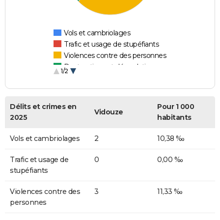
Vols et cambriolages
Trafic et usage de stupéfiants
Violences contre des personnes
Destructions et dégradations
1/2
Escroqueries et fraudes
Délits et crimes en
Pour 1 000
Vidouze
2025
habitants
Vols et cambriolages
2
10,38 ‰
Trafic et usage de
0
0,00 ‰
stupéfiants
Violences contre des
3
11,33 ‰
personnes