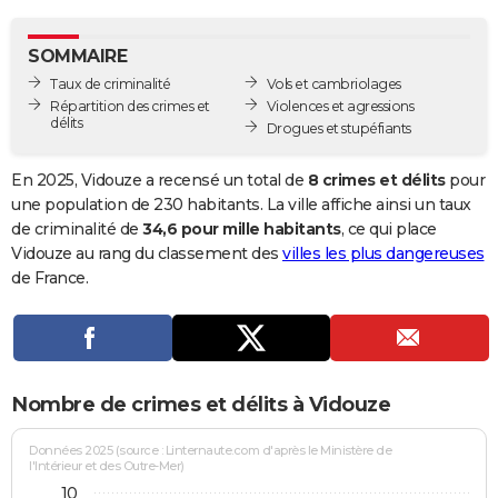
City break
Voyage de noces
Climat
Destinations
Voyage nature
Forum
+
PHOTO
SOMMAIRE
GUIDES D'ACHAT
Taux de criminalité
Vols et cambriolages
Répartition des crimes et
Violences et agressions
BONS PLANS
délits
Drogues et stupéfiants
CARTE DE VOEUX
En 2025, Vidouze a recensé un total de
8 crimes et délits
pour
Carte Bonne année
Carte Pâques
Carte de Noël
Carte Saint-Valentin
Carte d'anniversaire
une population de 230 habitants. La ville affiche ainsi un taux
DICTIONNAIRE
de criminalité de
34,6 pour mille habitants
, ce qui place
Biographies
Expressions
Dictionnaire
Citations
Proverbes
Vidouze au rang du classement des
villes les plus dangereuses
PROGRAMME TV
de France.
COPAINS D'AVANT
Se connecter
Collèges
Universités
Service militaire
S'inscrire
Lycées
Primaires
Entreprises
Avis de recherche
AVIS DE DÉCÈS
FORUM
Nombre de crimes et délits à Vidouze
Lifestyle
Sport
Television
Cinema
Bricolage
Culture
Auto
Voyage
Données 2025 (source : Linternaute.com d'après le Ministère de
l'Intérieur et des Outre-Mer)
10