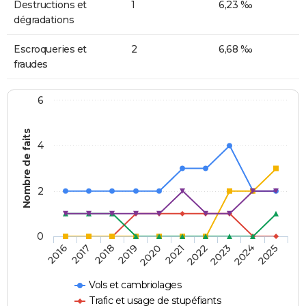
Destructions et
1
6,23 ‰
dégradations
Escroqueries et
2
6,68 ‰
fraudes
6
Nombre de faits
4
2
0
2018
2023
2019
2024
2020
2025
2016
2021
2017
2022
Vols et cambriolages
Trafic et usage de stupéfiants