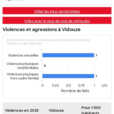
Villes les plus cambriolées
Villes avec le plus de vols de véhicules
Violences et agressions à Vidouze
Données 2025 (source : Linternaute.com d'après le Ministère de
l'Intérieur et des Outre-Mer)
Violences sexuelles
1
Violences physiques
0
intrafamiliales
Violences physiques
1
hors cadre familial
0
0,25
0,5
0,75
1
1,25
Nombre de faits
Pour 1 000
Violences en 2025
Vidouze
habitants