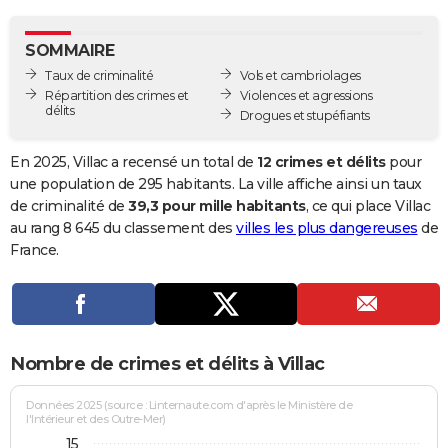
City break
Voyage de noces
Climat
Destinations
Voyage nature
Forum
+
PHOTO
SOMMAIRE
GUIDES D'ACHAT
Taux de criminalité
Vols et cambriolages
Répartition des crimes et
Violences et agressions
BONS PLANS
délits
Drogues et stupéfiants
CARTE DE VOEUX
En 2025, Villac a recensé un total de
12 crimes et délits
pour
Carte Bonne année
Carte Pâques
Carte de Noël
Carte Saint-Valentin
Carte d'anniversaire
une population de 295 habitants. La ville affiche ainsi un taux
DICTIONNAIRE
de criminalité de
39,3 pour mille habitants
, ce qui place Villac
Biographies
Expressions
Dictionnaire
Citations
Proverbes
au rang 8 645 du classement des
villes les plus dangereuses
de
PROGRAMME TV
France.
COPAINS D'AVANT
Se connecter
Collèges
Universités
Service militaire
S'inscrire
Lycées
Primaires
Entreprises
Avis de recherche
AVIS DE DÉCÈS
FORUM
Nombre de crimes et délits à Villac
Lifestyle
Sport
Television
Cinema
Bricolage
Culture
Auto
Voyage
Données 2025 (source : Linternaute.com d'après le Ministère de
l'Intérieur et des Outre-Mer)
15