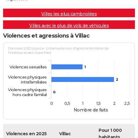
Villes les plus cambriolées
Villes avec le plus de vols de véhicules
Violences et agressions à Villac
Données 2025 (source : Linternaute.com d'après le Ministère de
l'Intérieur et des Outre-Mer)
Violences sexuelles
1
Violences physiques
2
intrafamiliales
Violences physiques
0
hors cadre familial
0
0,5
1
1,5
2
2,5
Nombre de faits
Pour 1 000
Violences en 2025
Villac
habitants