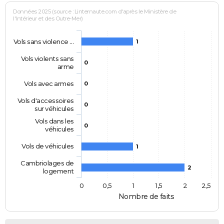
Données 2025 (source : Linternaute.com d'après le Ministère de
l'Intérieur et des Outre-Mer)
Vols sans violence …
1
Vols violents sans
0
arme
Vols avec armes
0
Vols d'accessoires
0
sur véhicules
Vols dans les
0
véhicules
Vols de véhicules
1
Cambriolages de
2
logement
0
0,5
1
1,5
2
2,5
Nombre de faits