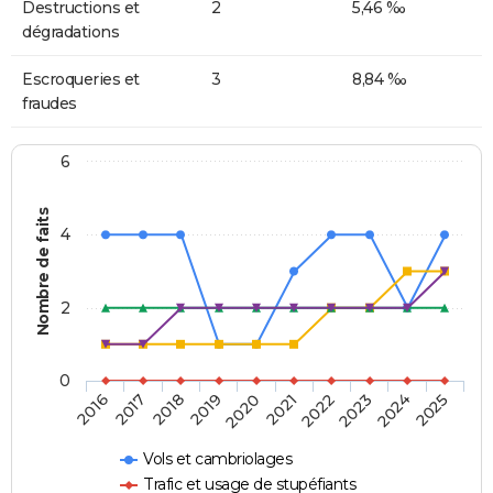
Destructions et
2
5,46 ‰
dégradations
Escroqueries et
3
8,84 ‰
fraudes
6
Nombre de faits
4
2
0
2018
2023
2019
2024
2020
2025
2016
2021
2017
2022
Vols et cambriolages
Trafic et usage de stupéfiants