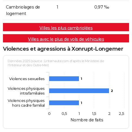
Cambriolages de
1
0,97 ‰
logement
Villes les plus cambriolées
Villes avec le plus de vols de véhicules
Violences et agressions à Xonrupt-Longemer
Données 2025 (source : Linternaute.com d'après le Ministère de
l'Intérieur et des Outre-Mer)
Violences sexuelles
1
Violences physiques
2
intrafamiliales
Violences physiques
1
hors cadre familial
0
0,5
1
1,5
2
2,5
Nombre de faits