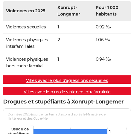
Xonrupt-
Pour 1 000
Violences en 2025
Longemer
habitants
Violences sexuelles
1
0,92 ‰
Violences physiques
2
1,06 ‰
intrafamiliales
Violences physiques
1
0,94 ‰
hors cadre familial
Villes avec le plus d'agressions sexuelles
Villes avec le plus de violence intrafamiliale
Drogues et stupéfiants à Xonrupt-Longemer
Données 2025 (source : Linternaute.com d'après le Ministère de
l'Intérieur et des Outre-Mer)
Usage de
1
stupéfiants