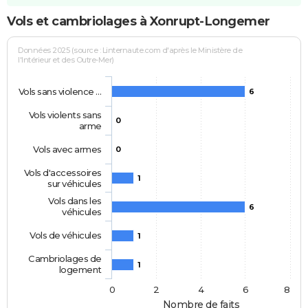
Vols et cambriolages à Xonrupt-Longemer
Données 2025 (source : Linternaute.com d'après le Ministère de
l'Intérieur et des Outre-Mer)
Vols sans violence …
6
Vols violents sans
0
arme
Vols avec armes
0
Vols d'accessoires
1
sur véhicules
Vols dans les
6
véhicules
Vols de véhicules
1
Cambriolages de
1
logement
0
2
4
6
8
Nombre de faits