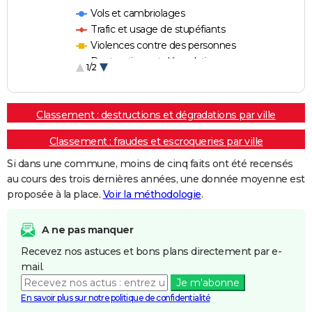
Vols et cambriolages
Trafic et usage de stupéfiants
Violences contre des personnes
Destructions et dégradations
1/2
Escroqueries et fraudes
Classement : destructions et dégradations par ville
Classement : fraudes et escroqueries par ville
Si dans une commune, moins de cinq faits ont été recensés
au cours des trois dernières années, une donnée moyenne est
proposée à la place.
Voir la méthodologie
.
A ne pas manquer
Recevez nos astuces et bons plans directement par e-
mail.
Je m'abonne
En savoir plus sur notre politique de confidentialité