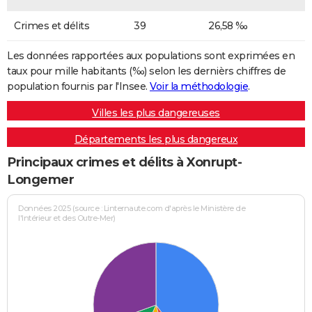
Crimes et délits
39
26,58 ‰
Les données rapportées aux populations sont exprimées en
taux pour mille habitants (‰) selon les dernièrs chiffres de
population fournis par l'Insee.
Voir la méthodologie
.
Villes les plus dangereuses
Départements les plus dangereux
Principaux crimes et délits à Xonrupt-
Longemer
Données 2025 (source : Linternaute.com d'après le Ministère de
l'Intérieur et des Outre-Mer)