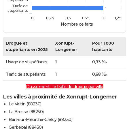
Trafic de
1
stupéfiants
0
0,25
0,5
0,75
1
1,25
Nombre de faits
Drogue et
Xonrupt-
Pour 1 000
stupéfiants en 2025
Longemer
habitants
Usage de stupéfiants
1
0,93 ‰
Trafic de stupéfiants
1
0,68 ‰
Classement : le trafic de drogue par ville
Les villes à proximité de Xonrupt-Longemer
Le Valtin (88230)
La Bresse (88250)
Ban-sur-Meurthe-Clefcy (88230)
Gerbépal (88430)