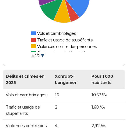
Vols et cambriolages
Trafic et usage de stupéfiants
Violences contre des personnes
Destructions et dégradations
1/2
Escroqueries et fraudes
Délits et crimes en
Xonrupt-
Pour 1 000
2025
Longemer
habitants
Vols et cambriolages
16
10,57 ‰
Trafic et usage de
2
1,60 ‰
stupéfiants
Violences contre des
4
2,92 ‰