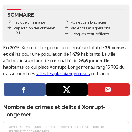
City break
Voyage de noces
Climat
Destinations
Voyage nature
Forum
+
PHOTO
SOMMAIRE
GUIDES D'ACHAT
Taux de criminalité
Vols et cambriolages
Répartition des crimes et
Violences et agressions
BONS PLANS
délits
Drogues et stupéfiants
CARTE DE VOEUX
En 2025, Xonrupt-Longemer a recensé un total de
39 crimes
Carte Bonne année
Carte Pâques
Carte de Noël
Carte Saint-Valentin
Carte d'anniversaire
et délits
pour une population de 1 479 habitants. La ville
DICTIONNAIRE
affiche ainsi un taux de criminalité de
26,6 pour mille
Biographies
Expressions
Dictionnaire
Citations
Proverbes
habitants
, ce qui place Xonrupt-Longemer au rang 15 782 du
PROGRAMME TV
classement des
villes les plus dangereuses
de France.
COPAINS D'AVANT
Se connecter
Collèges
Universités
Service militaire
S'inscrire
Lycées
Primaires
Entreprises
Avis de recherche
AVIS DE DÉCÈS
FORUM
Nombre de crimes et délits à Xonrupt-
Lifestyle
Sport
Television
Cinema
Bricolage
Culture
Auto
Voyage
Longemer
Données 2025 (source : Linternaute.com d'après le Ministère de
l'Intérieur et des Outre-Mer)