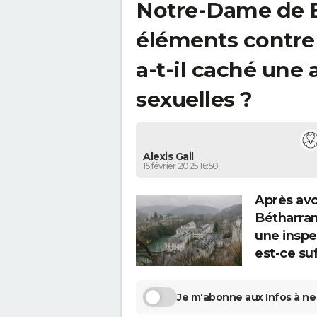
Notre-Dame de B
éléments contre
a-t-il caché une 
sexuelles ?
Alexis Gail
15 février 2025 16:50
Après avo
Bétharram
une inspe
est-ce suf
Je m'abonne aux Infos à ne 