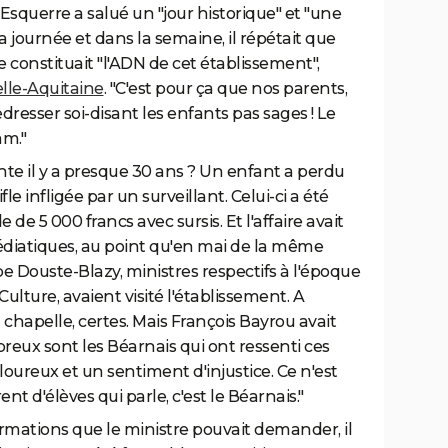
Esquerre a salué un "jour historique" et "une
a journée et dans la semaine, il répétait que
e constituait "l'ADN de cet établissement",
lle-Aquitaine
. "C'est pour ça que nos parents,
edresser soi-disant les enfants pas sages ! Le
am."
inte il y a presque 30 ans ? Un enfant a perdu
e infligée par un surveillant. Celui-ci a été
 5 000 francs avec sursis. Et l'affaire avait
diatiques, au point qu'en mai de la même
e Douste-Blazy, ministres respectifs à l'époque
Culture, avaient visité l'établissement. A
a chapelle, certes. Mais François Bayrou avait
breux sont les Béarnais qui ont ressenti ces
ureux et un sentiment d'injustice. Ce n'est
ent d'élèves qui parle, c'est le Béarnais."
formations que le ministre pouvait demander, il