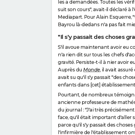
les a demandées. Toutes les vérifi
suit son cours", avait-il déclaré 
Mediapart. Pour Alain Esquerre, 
Bayrou là-dedans n'a pas fait mie
"Il s'y passait des choses gr
S'il avoue maintenant avoir eu c
n'a rien dit sur tous les chefs d
gravité. Persiste-t-il à nier avoir
Auprès du
Monde
, il avait assuré
avait su qu'il s'y passait "des chose
enfants dans [cet] établissement
Pourtant, de nombreux témoigna
ancienne professeure de mathéma
du journal : "J'ai très précisément
face, qu'il était important d'alle
parce qu'il s'y passait des choses 
l'infirmière de l'établissement o