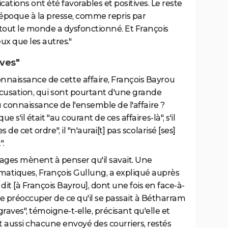
cations ont été favorables et positives. Le reste
à l'époque à la presse, comme repris par
"tout le monde a dysfonctionné. Et François
ux que les autres."
aves"
onnaissance de cette affaire, François Bayrou
'accusation, qui sont pourtant d'une grande
 eu connaissance de l'ensemble de l'affaire ?
 que s
'il était "au courant de ces affaires-là", s'il
s de cet ordre", il "n'aurai[t] pas scolarisé [ses]
".
ges mènent à penser qu'il savait. Une
tiques, François Gullung, a expliqué auprès
 dit [à François Bayrou], dont une fois en face-à-
r se préoccuper de ce qu'il se passait à Bétharram
graves", témoigne-t-elle, précisant qu'elle et
nt aussi chacune envoyé des courriers, restés