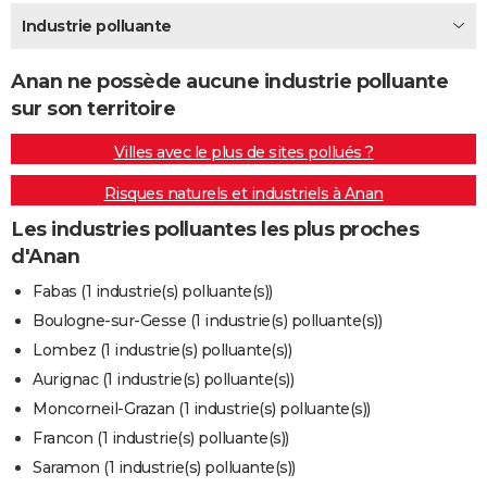
City break
Voyage de noces
Climat
Destinations
Voyage nature
Forum
+
Industrie polluante
PHOTO
GUIDES D'ACHAT
Anan ne possède aucune industrie polluante
sur son territoire
BONS PLANS
Villes avec le plus de sites pollués ?
CARTE DE VOEUX
Risques naturels et industriels à Anan
Carte Bonne année
Carte Pâques
Carte de Noël
Carte Saint-Valentin
Carte d'anniversaire
DICTIONNAIRE
Les industries polluantes les plus proches
Biographies
Expressions
Dictionnaire
Citations
Proverbes
PROGRAMME TV
d'Anan
COPAINS D'AVANT
Fabas (1 industrie(s) polluante(s))
Boulogne-sur-Gesse (1 industrie(s) polluante(s))
Se connecter
Collèges
Universités
Service militaire
S'inscrire
Lycées
Primaires
Entreprises
Avis de recherche
AVIS DE DÉCÈS
Lombez (1 industrie(s) polluante(s))
FORUM
Aurignac (1 industrie(s) polluante(s))
Moncorneil-Grazan (1 industrie(s) polluante(s))
Lifestyle
Sport
Television
Cinema
Bricolage
Culture
Auto
Voyage
Francon (1 industrie(s) polluante(s))
Saramon (1 industrie(s) polluante(s))