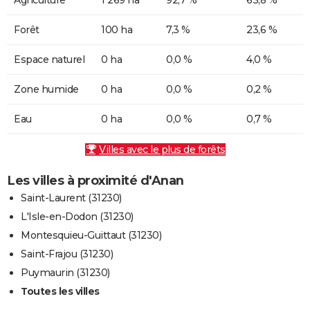
Forêt
100 ha
7,3 %
23,6 %
Espace naturel
0 ha
0,0 %
4,0 %
Zone humide
0 ha
0,0 %
0,2 %
Eau
0 ha
0,0 %
0,7 %
Villes avec le plus de forêts
Les villes à proximité d'Anan
Saint-Laurent (31230)
L'Isle-en-Dodon (31230)
Montesquieu-Guittaut (31230)
Saint-Frajou (31230)
Puymaurin (31230)
Toutes les villes