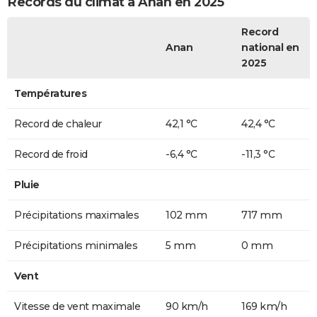
Records du climat à Anan en 2025
Record
Anan
national en
2025
Températures
Record de chaleur
42,1 °C
42,4 °C
Record de froid
-6,4 °C
-11,3 °C
Pluie
Précipitations maximales
102 mm
717 mm
Précipitations minimales
5 mm
0 mm
Vent
Vitesse de vent maximale
90 km/h
169 km/h