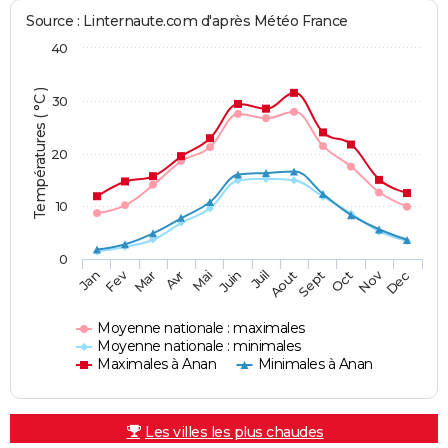
Source : Linternaute.com d'après Météo France
40
Températures ( °C )
30
20
10
0
Fev
Nov
Jan
Mar
Avr
Mai
Juin
Juil
Aout
Sept
Oct
Dec
Moyenne nationale : maximales
Moyenne nationale : minimales
Maximales à Anan
Minimales à Anan
Les villes les plus chaudes