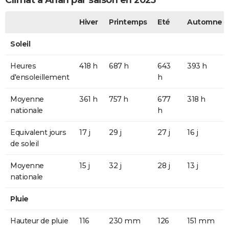
Climat à Anan par saison en 2025
Hiver
Printemps
Eté
Automne
Soleil
Heures
418 h
687 h
643
393 h
d'ensoleillement
h
Moyenne
361 h
757 h
677
318 h
nationale
h
Equivalent jours
17 j
29 j
27 j
16 j
de soleil
Moyenne
15 j
32 j
28 j
13 j
nationale
Pluie
Hauteur de pluie
116
230 mm
126
151 mm