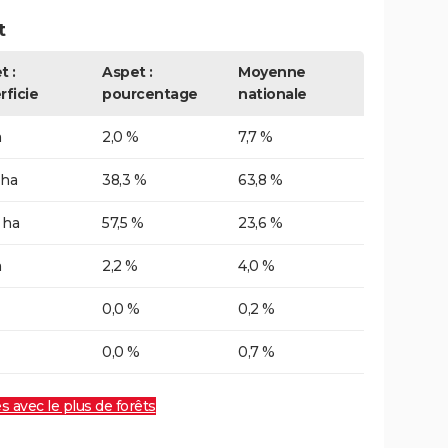
t
t :
Aspet :
Moyenne
rficie
pourcentage
nationale
a
2,0 %
7,7 %
 ha
38,3 %
63,8 %
 ha
57,5 %
23,6 %
a
2,2 %
4,0 %
0,0 %
0,2 %
0,0 %
0,7 %
es avec le plus de forêts