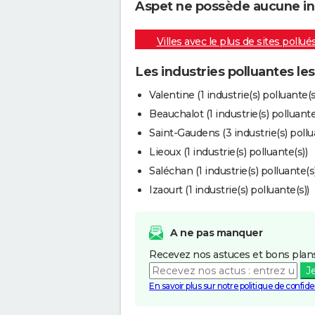
Aspet ne possède aucune indu
Villes avec le plus de sites pollué
Les industries polluantes le
Valentine (1 industrie(s) polluante(s
Beauchalot (1 industrie(s) polluante
Saint-Gaudens (3 industrie(s) pollu
Lieoux (1 industrie(s) polluante(s))
Saléchan (1 industrie(s) polluante(s)
Izaourt (1 industrie(s) polluante(s))
A ne pas manquer
Recevez nos astuces et bons plans
J
En savoir plus sur notre politique de confiden