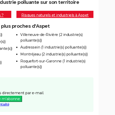
strie polluante sur son territoire
s ?
Risques naturels et industriels à Aspet
s plus proches d'Aspet
))
Villeneuve-de-Rivière (2 industrie(s)
polluante(s))
(s))
Audressein (1 industrie(s) polluante(s))
ante(s))
Montréjeau (2 industrie(s) polluante(s))
Roquefort-sur-Garonne (1 industrie(s)
)
polluante(s))
 directement par e-mail.
e m'abonne
tialité