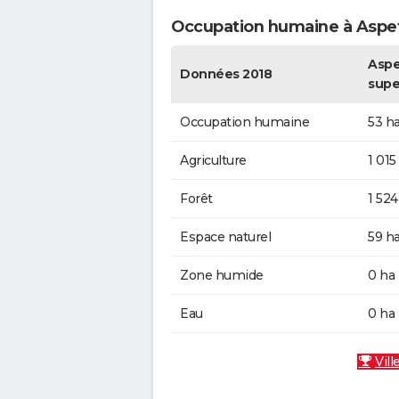
Occupation humaine à Aspe
Aspe
Données 2018
supe
Occupation humaine
53 h
Agriculture
1 015
Forêt
1 524
Espace naturel
59 h
Zone humide
0 ha
Eau
0 ha
Vill