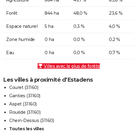
Forêt
844 ha
48,0 %
23,6 %
Espace naturel
5 ha
0,3 %
4,0 %
Zone humide
0 ha
0,0 %
0,2 %
Eau
0 ha
0,0 %
0,7 %
Villes avec le plus de forêts
Les villes à proximité d'Estadens
Couret (31160)
Ganties (31160)
Aspet (31160)
Rouède (31160)
Chein-Dessus (31160)
Toutes les villes