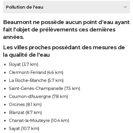
City break
Voyage de noces
Climat
Destinations
Voyage nature
Forum
+
Pollution de l'eau
PHOTO
GUIDES D'ACHAT
Beaumont ne possède aucun point d’eau ayant
fait l’objet de prélèvements ces dernières
BONS PLANS
années.
CARTE DE VOEUX
Les villes proches possédant des mesures de
Carte Bonne année
Carte Pâques
Carte de Noël
Carte Saint-Valentin
Carte d'anniversaire
la qualité de l'eau
DICTIONNAIRE
Royat
(3.7 km)
Biographies
Expressions
Dictionnaire
Citations
Proverbes
PROGRAMME TV
Clermont-Ferrand
(4.6 km)
COPAINS D'AVANT
La Roche-Blanche
(5.7 km)
Saint-Genès-Champanelle
(7.5 km)
Se connecter
Collèges
Universités
Service militaire
S'inscrire
Lycées
Primaires
Entreprises
Avis de recherche
AVIS DE DÉCÈS
Cournon-d'Auvergne
(7.8 km)
FORUM
Orcines
(8.1 km)
Blanzat
(8.7 km)
Lifestyle
Sport
Television
Cinema
Bricolage
Culture
Auto
Voyage
Chanat-la-Mouteyre
(10.4 km)
Sayat
(10.7 km)