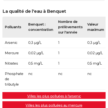
La qualité de l'eau à Benquet
Nombre de
Benquet :
Valeur
Polluants
prélèvements
concentration
maximum
sur l'année
Arsenic
0,3 µg/L
1
0,3 µg/L
Mercure
0,02 µg/L
1
0,02 µg/L
Nitrates
0,5 mg/L
1
0,5 mg/L
Phosphate
nc
nc
nc
de
tributyle
Villes les plus polluées à l'arsenic
Villes les plus polluées au mercure