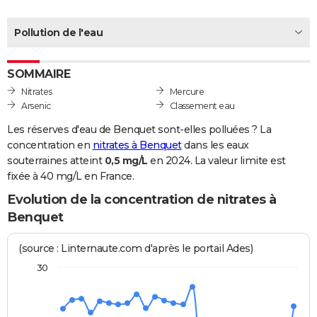
City break
Voyage de noces
Climat
Destinations
Voyage nature
Forum
+
PHOTO
Pollution de l'eau
GUIDES D'ACHAT
SOMMAIRE
BONS PLANS
Nitrates
Mercure
CARTE DE VOEUX
Arsenic
Classement eau
Carte Bonne année
Carte Pâques
Carte de Noël
Carte Saint-Valentin
Carte d'anniversaire
Les réserves d'eau de Benquet sont-elles polluées ? La
DICTIONNAIRE
concentration en
nitrates à Benquet
dans les eaux
Biographies
Expressions
Dictionnaire
Citations
Proverbes
souterraines atteint
0,5 mg/L
en 2024. La valeur limite est
PROGRAMME TV
fixée à 40 mg/L en France.
COPAINS D'AVANT
Evolution de la concentration de nitrates à
Se connecter
Collèges
Universités
Service militaire
S'inscrire
Lycées
Primaires
Entreprises
Avis de recherche
Benquet
AVIS DE DÉCÈS
FORUM
(source : Linternaute.com d'après le portail Ades)
30
Lifestyle
Sport
Television
Cinema
Bricolage
Culture
Auto
Voyage