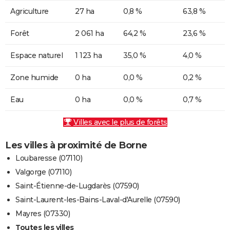
Agriculture
27 ha
0,8 %
63,8 %
Forêt
2 061 ha
64,2 %
23,6 %
Espace naturel
1 123 ha
35,0 %
4,0 %
Zone humide
0 ha
0,0 %
0,2 %
Eau
0 ha
0,0 %
0,7 %
Villes avec le plus de forêts
Les villes à proximité de Borne
Loubaresse (07110)
Valgorge (07110)
Saint-Étienne-de-Lugdarès (07590)
Saint-Laurent-les-Bains-Laval-d'Aurelle (07590)
Mayres (07330)
Toutes les villes