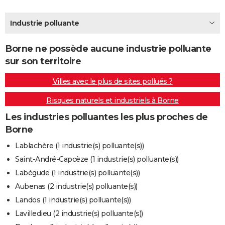
City break
Voyage de noces
Climat
Destinations
Voyage nature
Forum
+
PHOTO
Industrie polluante
GUIDES D'ACHAT
Borne ne possède aucune industrie polluante
BONS PLANS
sur son territoire
CARTE DE VOEUX
Villes avec le plus de sites pollués ?
Carte Bonne année
Carte Pâques
Carte de Noël
Carte Saint-Valentin
Carte d'anniversaire
DICTIONNAIRE
Risques naturels et industriels à Borne
Biographies
Expressions
Dictionnaire
Citations
Proverbes
PROGRAMME TV
Les industries polluantes les plus proches de
Borne
COPAINS D'AVANT
Lablachère (1 industrie(s) polluante(s))
Se connecter
Collèges
Universités
Service militaire
S'inscrire
Lycées
Primaires
Entreprises
Avis de recherche
AVIS DE DÉCÈS
Saint-André-Capcèze (1 industrie(s) polluante(s))
Labégude (1 industrie(s) polluante(s))
FORUM
Aubenas (2 industrie(s) polluante(s))
Lifestyle
Sport
Television
Cinema
Bricolage
Culture
Auto
Voyage
Landos (1 industrie(s) polluante(s))
Lavilledieu (2 industrie(s) polluante(s))