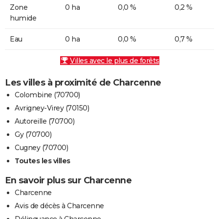
Zone
0 ha
0,0 %
0,2 %
humide
Eau
0 ha
0,0 %
0,7 %
Villes avec le plus de forêts
Les villes à proximité de Charcenne
Colombine (70700)
Avrigney-Virey (70150)
Autoreille (70700)
Gy (70700)
Cugney (70700)
Toutes les villes
En savoir plus sur Charcenne
Charcenne
Avis de décès à Charcenne
Délinquance à Charcenne