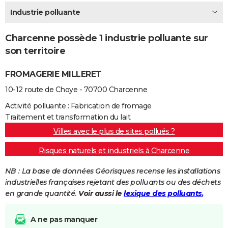
City break
Voyage de noces
Climat
Destinations
Voyage nature
Forum
+
Industrie polluante
PHOTO
GUIDES D'ACHAT
Charcenne possède 1 industrie polluante sur
son territoire
BONS PLANS
FROMAGERIE MILLERET
CARTE DE VOEUX
10-12 route de Choye - 70700 Charcenne
Carte Bonne année
Carte Pâques
Carte de Noël
Carte Saint-Valentin
Carte d'anniversaire
DICTIONNAIRE
Activité polluante : Fabrication de fromage
Biographies
Expressions
Dictionnaire
Citations
Proverbes
PROGRAMME TV
Traitement et transformation du lait
Villes avec le plus de sites pollués ?
COPAINS D'AVANT
Risques naturels et industriels à Charcenne
Se connecter
Collèges
Universités
Service militaire
S'inscrire
Lycées
Primaires
Entreprises
Avis de recherche
AVIS DE DÉCÈS
NB : La base de données Géorisques recense les installations
FORUM
industrielles françaises rejetant des polluants ou des déchets
en grande quantité.
Voir aussi le
lexique des polluants.
Lifestyle
Sport
Television
Cinema
Bricolage
Culture
Auto
Voyage
A ne pas manquer