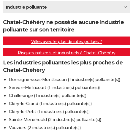
City break
Voyage de noces
Climat
Destinations
Voyage nature
Forum
+
Industrie polluante
PHOTO
GUIDES D'ACHAT
Chatel-Chéhéry ne possède aucune industrie
polluante sur son territoire
BONS PLANS
Villes avec le plus de sites pollués ?
CARTE DE VOEUX
Risques naturels et industriels à Chatel-Chéhéry
Carte Bonne année
Carte Pâques
Carte de Noël
Carte Saint-Valentin
Carte d'anniversaire
DICTIONNAIRE
Les industries polluantes les plus proches de
Biographies
Expressions
Dictionnaire
Citations
Proverbes
PROGRAMME TV
Chatel-Chéhéry
COPAINS D'AVANT
Romagne-sous-Montfaucon (1 industrie(s) polluante(s))
Servon-Melzicourt (1 industrie(s) polluante(s))
Se connecter
Collèges
Universités
Service militaire
S'inscrire
Lycées
Primaires
Entreprises
Avis de recherche
AVIS DE DÉCÈS
Challerange (1 industrie(s) polluante(s))
FORUM
Cléry-le-Grand (1 industrie(s) polluante(s))
Cléry-le-Petit (1 industrie(s) polluante(s))
Lifestyle
Sport
Television
Cinema
Bricolage
Culture
Auto
Voyage
Sainte-Menehould (2 industrie(s) polluante(s))
Vouziers (2 industrie(s) polluante(s))