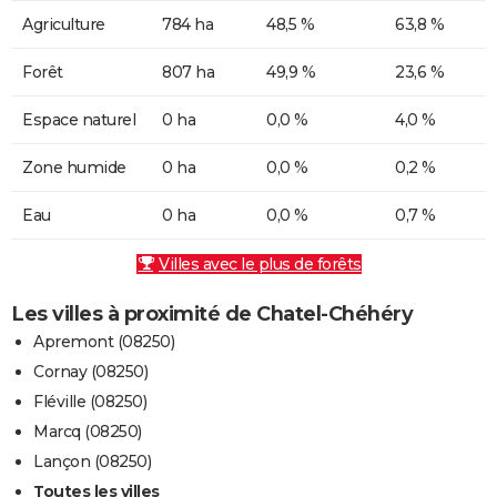
Agriculture
784 ha
48,5 %
63,8 %
Forêt
807 ha
49,9 %
23,6 %
Espace naturel
0 ha
0,0 %
4,0 %
Zone humide
0 ha
0,0 %
0,2 %
Eau
0 ha
0,0 %
0,7 %
Villes avec le plus de forêts
Les villes à proximité de Chatel-Chéhéry
Apremont (08250)
Cornay (08250)
Fléville (08250)
Marcq (08250)
Lançon (08250)
Toutes les villes