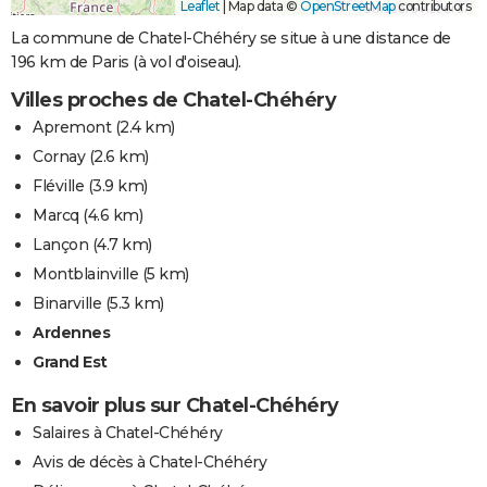
Leaflet
|
Map data ©
OpenStreetMap
contributors
La commune de Chatel-Chéhéry se situe à une distance de
196 km de Paris (à vol d'oiseau).
Villes proches de Chatel-Chéhéry
Apremont
(2.4 km)
Cornay
(2.6 km)
Fléville
(3.9 km)
Marcq
(4.6 km)
Lançon
(4.7 km)
Montblainville
(5 km)
Binarville
(5.3 km)
Ardennes
Grand Est
En savoir plus sur Chatel-Chéhéry
Salaires à Chatel-Chéhéry
Avis de décès à Chatel-Chéhéry