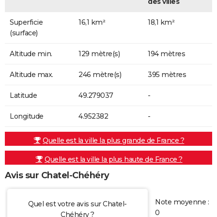
des villes
Superficie
16,1 km²
18,1 km²
(surface)
Altitude min.
129 mètre(s)
194 mètres
Altitude max.
246 mètre(s)
395 mètres
Latitude
49.279037
-
Longitude
4.952382
-
Quelle est la ville la plus grande de France ?
Quelle est la ville la plus haute de France ?
Avis sur Chatel-Chéhéry
Note moyenne :
Quel est votre avis sur Chatel-
0
Chéhéry ?