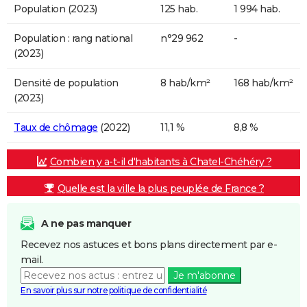
Population (2023)
125 hab.
1 994 hab.
Population : rang national
n°29 962
-
(2023)
Densité de population
8 hab/km²
168 hab/km²
(2023)
Taux de chômage
(2022)
11,1 %
8,8 %
Combien y a-t-il d'habitants à Chatel-Chéhéry ?
Quelle est la ville la plus peuplée de France ?
A ne pas manquer
Recevez nos astuces et bons plans directement par e-
mail.
Je m'abonne
En savoir plus sur notre politique de confidentialité