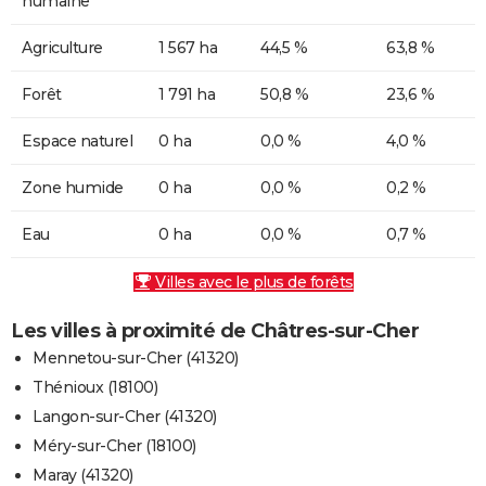
humaine
Agriculture
1 567 ha
44,5 %
63,8 %
Forêt
1 791 ha
50,8 %
23,6 %
Espace naturel
0 ha
0,0 %
4,0 %
Zone humide
0 ha
0,0 %
0,2 %
Eau
0 ha
0,0 %
0,7 %
Villes avec le plus de forêts
Les villes à proximité de Châtres-sur-Cher
Mennetou-sur-Cher (41320)
Thénioux (18100)
Langon-sur-Cher (41320)
Méry-sur-Cher (18100)
Maray (41320)