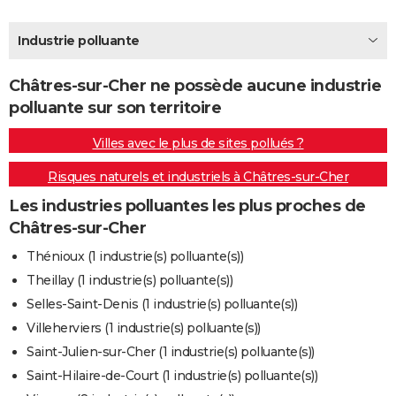
City break
Voyage de noces
Climat
Destinations
Voyage nature
Forum
+
PHOTO
Industrie polluante
GUIDES D'ACHAT
Châtres-sur-Cher ne possède aucune industrie
BONS PLANS
polluante sur son territoire
CARTE DE VOEUX
Villes avec le plus de sites pollués ?
Carte Bonne année
Carte Pâques
Carte de Noël
Carte Saint-Valentin
Carte d'anniversaire
DICTIONNAIRE
Risques naturels et industriels à Châtres-sur-Cher
Biographies
Expressions
Dictionnaire
Citations
Proverbes
PROGRAMME TV
Les industries polluantes les plus proches de
Châtres-sur-Cher
COPAINS D'AVANT
Thénioux (1 industrie(s) polluante(s))
Se connecter
Collèges
Universités
Service militaire
S'inscrire
Lycées
Primaires
Entreprises
Avis de recherche
AVIS DE DÉCÈS
Theillay (1 industrie(s) polluante(s))
Selles-Saint-Denis (1 industrie(s) polluante(s))
FORUM
Villeherviers (1 industrie(s) polluante(s))
Lifestyle
Sport
Television
Cinema
Bricolage
Culture
Auto
Voyage
Saint-Julien-sur-Cher (1 industrie(s) polluante(s))
Saint-Hilaire-de-Court (1 industrie(s) polluante(s))