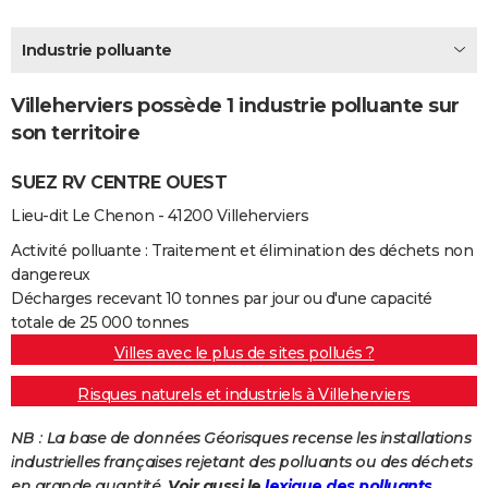
City break
Voyage de noces
Climat
Destinations
Voyage nature
Forum
+
PHOTO
Industrie polluante
GUIDES D'ACHAT
Villeherviers possède 1 industrie polluante sur
BONS PLANS
son territoire
CARTE DE VOEUX
SUEZ RV CENTRE OUEST
Carte Bonne année
Carte Pâques
Carte de Noël
Carte Saint-Valentin
Carte d'anniversaire
DICTIONNAIRE
Lieu-dit Le Chenon - 41200 Villeherviers
Biographies
Expressions
Dictionnaire
Citations
Proverbes
PROGRAMME TV
Activité polluante : Traitement et élimination des déchets non
dangereux
COPAINS D'AVANT
Décharges recevant 10 tonnes par jour ou d'une capacité
totale de 25 000 tonnes
Se connecter
Collèges
Universités
Service militaire
S'inscrire
Lycées
Primaires
Entreprises
Avis de recherche
AVIS DE DÉCÈS
Villes avec le plus de sites pollués ?
FORUM
Risques naturels et industriels à Villeherviers
Lifestyle
Sport
Television
Cinema
Bricolage
Culture
Auto
Voyage
NB : La base de données Géorisques recense les installations
industrielles françaises rejetant des polluants ou des déchets
en grande quantité.
Voir aussi le
lexique des polluants.