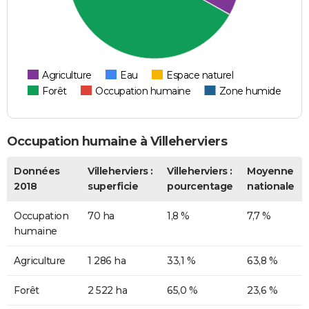
Agriculture
Eau
Espace naturel
Forêt
Occupation humaine
Zone humide
Occupation humaine à Villeherviers
Données
Villeherviers :
Villeherviers :
Moyenne
2018
superficie
pourcentage
nationale
Occupation
70 ha
1,8 %
7,7 %
humaine
Agriculture
1 286 ha
33,1 %
63,8 %
Forêt
2 522 ha
65,0 %
23,6 %