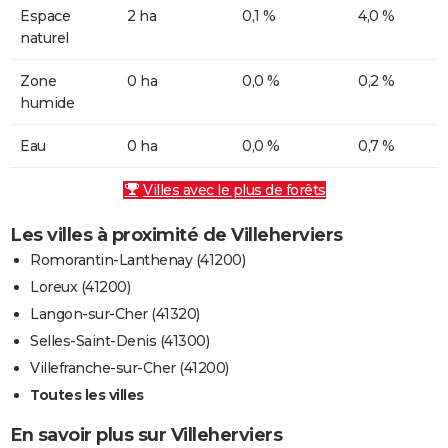
Espace
2 ha
0,1 %
4,0 %
naturel
Zone
0 ha
0,0 %
0,2 %
humide
Eau
0 ha
0,0 %
0,7 %
Villes avec le plus de forêts
Les villes à proximité de Villeherviers
Romorantin-Lanthenay (41200)
Loreux (41200)
Langon-sur-Cher (41320)
Selles-Saint-Denis (41300)
Villefranche-sur-Cher (41200)
Toutes les villes
En savoir plus sur Villeherviers