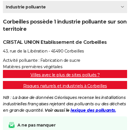
City break
Voyage de noces
Climat
Destinations
Voyage nature
Forum
+
Industrie polluante
PHOTO
GUIDES D'ACHAT
Corbeilles possède 1 industrie polluante sur son
territoire
BONS PLANS
CRISTAL UNION Etablissement de Corbeilles
CARTE DE VOEUX
43, rue de la Libération - 45490 Corbeilles
Carte Bonne année
Carte Pâques
Carte de Noël
Carte Saint-Valentin
Carte d'anniversaire
DICTIONNAIRE
Activité polluante : Fabrication de sucre
Biographies
Expressions
Dictionnaire
Citations
Proverbes
PROGRAMME TV
Matières premières végétales
Villes avec le plus de sites pollués ?
COPAINS D'AVANT
Risques naturels et industriels à Corbeilles
Se connecter
Collèges
Universités
Service militaire
S'inscrire
Lycées
Primaires
Entreprises
Avis de recherche
AVIS DE DÉCÈS
NB : La base de données Géorisques recense les installations
FORUM
industrielles françaises rejetant des polluants ou des déchets
en grande quantité.
Voir aussi le
lexique des polluants.
Lifestyle
Sport
Television
Cinema
Bricolage
Culture
Auto
Voyage
A ne pas manquer