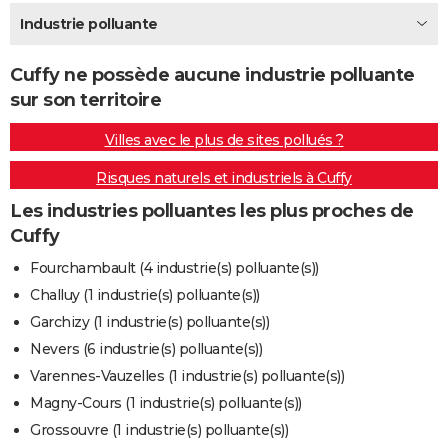
City break
Voyage de noces
Climat
Destinations
Voyage nature
Forum
+
Industrie polluante
PHOTO
GUIDES D'ACHAT
Cuffy ne possède aucune industrie polluante
sur son territoire
BONS PLANS
Villes avec le plus de sites pollués ?
CARTE DE VOEUX
Risques naturels et industriels à Cuffy
Carte Bonne année
Carte Pâques
Carte de Noël
Carte Saint-Valentin
Carte d'anniversaire
DICTIONNAIRE
Les industries polluantes les plus proches de
Biographies
Expressions
Dictionnaire
Citations
Proverbes
PROGRAMME TV
Cuffy
COPAINS D'AVANT
Fourchambault (4 industrie(s) polluante(s))
Challuy (1 industrie(s) polluante(s))
Se connecter
Collèges
Universités
Service militaire
S'inscrire
Lycées
Primaires
Entreprises
Avis de recherche
AVIS DE DÉCÈS
Garchizy (1 industrie(s) polluante(s))
FORUM
Nevers (6 industrie(s) polluante(s))
Varennes-Vauzelles (1 industrie(s) polluante(s))
Lifestyle
Sport
Television
Cinema
Bricolage
Culture
Auto
Voyage
Magny-Cours (1 industrie(s) polluante(s))
Grossouvre (1 industrie(s) polluante(s))