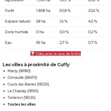
Forêt
1 808 ha
50,8 %
23,6 %
Espace naturel
58 ha
1,6 %
4,0 %
Zone humide
0 ha
0,0 %
0,2 %
Eau
95 ha
2,7 %
0,7 %
Villes avec le plus de forêts
Les villes à proximité de Cuffy
Marzy (58180)
Gimouille (58470)
Cours-les-Barres (18320)
Le Chautay (18150)
Torteron (18320)
Toutes les villes