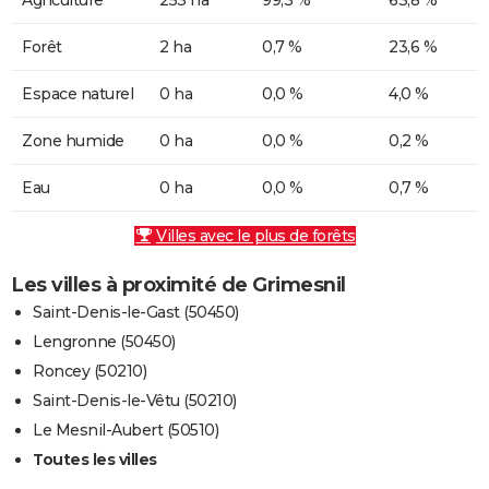
Forêt
2 ha
0,7 %
23,6 %
Espace naturel
0 ha
0,0 %
4,0 %
Zone humide
0 ha
0,0 %
0,2 %
Eau
0 ha
0,0 %
0,7 %
Villes avec le plus de forêts
Les villes à proximité de Grimesnil
Saint-Denis-le-Gast (50450)
Lengronne (50450)
Roncey (50210)
Saint-Denis-le-Vêtu (50210)
Le Mesnil-Aubert (50510)
Toutes les villes