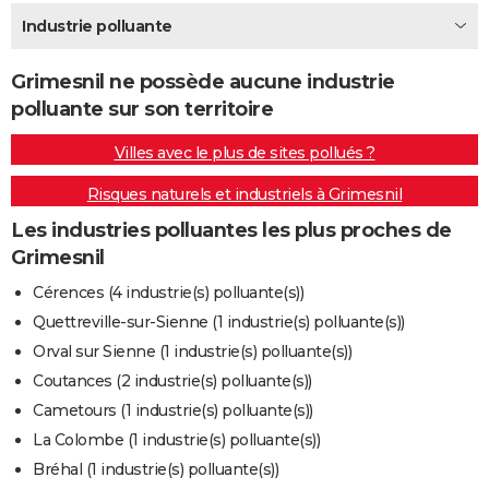
City break
Voyage de noces
Climat
Destinations
Voyage nature
Forum
+
Industrie polluante
PHOTO
GUIDES D'ACHAT
Grimesnil ne possède aucune industrie
polluante sur son territoire
BONS PLANS
Villes avec le plus de sites pollués ?
CARTE DE VOEUX
Risques naturels et industriels à Grimesnil
Carte Bonne année
Carte Pâques
Carte de Noël
Carte Saint-Valentin
Carte d'anniversaire
DICTIONNAIRE
Les industries polluantes les plus proches de
Biographies
Expressions
Dictionnaire
Citations
Proverbes
PROGRAMME TV
Grimesnil
COPAINS D'AVANT
Cérences (4 industrie(s) polluante(s))
Quettreville-sur-Sienne (1 industrie(s) polluante(s))
Se connecter
Collèges
Universités
Service militaire
S'inscrire
Lycées
Primaires
Entreprises
Avis de recherche
AVIS DE DÉCÈS
Orval sur Sienne (1 industrie(s) polluante(s))
FORUM
Coutances (2 industrie(s) polluante(s))
Cametours (1 industrie(s) polluante(s))
Lifestyle
Sport
Television
Cinema
Bricolage
Culture
Auto
Voyage
La Colombe (1 industrie(s) polluante(s))
Bréhal (1 industrie(s) polluante(s))