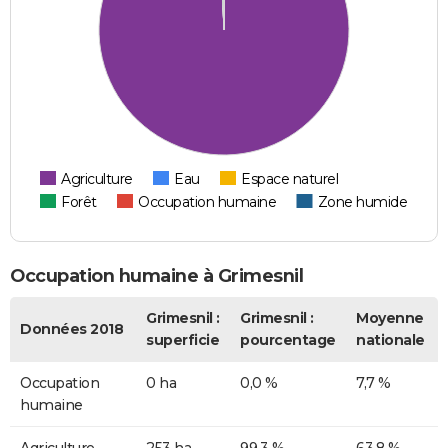
Agriculture
Eau
Espace naturel
Forêt
Occupation humaine
Zone humide
Occupation humaine à Grimesnil
Grimesnil :
Grimesnil :
Moyenne
Données 2018
superficie
pourcentage
nationale
Occupation
0 ha
0,0 %
7,7 %
humaine
Agriculture
253 ha
99,3 %
63,8 %