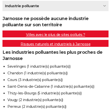
City break
Voyage de noces
Climat
Destinations
Voyage nature
Forum
+
Industrie polluante
PHOTO
GUIDES D'ACHAT
Jarnosse ne possède aucune industrie
polluante sur son territoire
BONS PLANS
Villes avec le plus de sites pollués ?
CARTE DE VOEUX
Risques naturels et industriels à Jarnosse
Carte Bonne année
Carte Pâques
Carte de Noël
Carte Saint-Valentin
Carte d'anniversaire
DICTIONNAIRE
Les industries polluantes les plus proches de
Biographies
Expressions
Dictionnaire
Citations
Proverbes
PROGRAMME TV
Jarnosse
COPAINS D'AVANT
Sevelinges (1 industrie(s) polluante(s))
Chandon (1 industrie(s) polluante(s))
Se connecter
Collèges
Universités
Service militaire
S'inscrire
Lycées
Primaires
Entreprises
Avis de recherche
AVIS DE DÉCÈS
Cours (3 industrie(s) polluante(s))
FORUM
Saint-Denis-de-Cabanne (1 industrie(s) polluante(s))
Thizy-les-Bourgs (5 industrie(s) polluante(s))
Lifestyle
Sport
Television
Cinema
Bricolage
Culture
Auto
Voyage
Vougy (2 industrie(s) polluante(s))
Perreux (2 industrie(s) polluante(s))