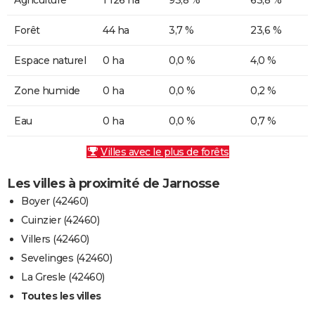
Forêt
44 ha
3,7 %
23,6 %
Espace naturel
0 ha
0,0 %
4,0 %
Zone humide
0 ha
0,0 %
0,2 %
Eau
0 ha
0,0 %
0,7 %
Villes avec le plus de forêts
Les villes à proximité de Jarnosse
Boyer (42460)
Cuinzier (42460)
Villers (42460)
Sevelinges (42460)
La Gresle (42460)
Toutes les villes