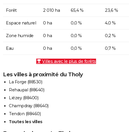
Forêt
2 010 ha
65,4 %
23,6 %
Espace naturel
0 ha
0,0 %
4,0 %
Zone humide
0 ha
0,0 %
0,2 %
Eau
0 ha
0,0 %
0,7 %
Villes avec le plus de forêts
Les villes à proximité du Tholy
La Forge (88530)
Rehaupal (88640)
Liézey (88400)
Champdray (88640)
Tendon (88460)
Toutes les villes