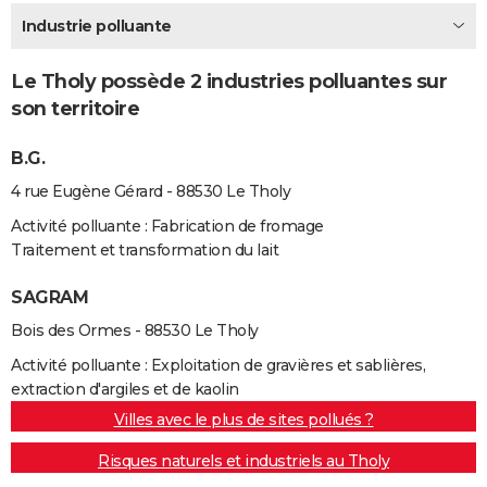
City break
Voyage de noces
Climat
Destinations
Voyage nature
Forum
+
Industrie polluante
PHOTO
GUIDES D'ACHAT
Le Tholy possède 2 industries polluantes sur
son territoire
BONS PLANS
B.G.
CARTE DE VOEUX
4 rue Eugène Gérard - 88530 Le Tholy
Carte Bonne année
Carte Pâques
Carte de Noël
Carte Saint-Valentin
Carte d'anniversaire
DICTIONNAIRE
Activité polluante : Fabrication de fromage
Biographies
Expressions
Dictionnaire
Citations
Proverbes
PROGRAMME TV
Traitement et transformation du lait
COPAINS D'AVANT
SAGRAM
Bois des Ormes - 88530 Le Tholy
Se connecter
Collèges
Universités
Service militaire
S'inscrire
Lycées
Primaires
Entreprises
Avis de recherche
AVIS DE DÉCÈS
Activité polluante : Exploitation de gravières et sablières,
FORUM
extraction d'argiles et de kaolin
Lifestyle
Sport
Television
Cinema
Bricolage
Culture
Auto
Voyage
Villes avec le plus de sites pollués ?
Risques naturels et industriels au Tholy