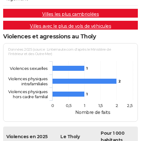
Villes les plus cambriolées
Villes avec le plus de vols de véhicules
Violences et agressions au Tholy
Données 2025 (source : Linternaute.com d'après le Ministère de
l'Intérieur et des Outre-Mer)
Violences sexuelles
1
Violences physiques
2
intrafamiliales
Violences physiques
1
hors cadre familial
0
0,5
1
1,5
2
2,5
Nombre de faits
Pour 1 000
Violences en 2025
Le Tholy
habitants