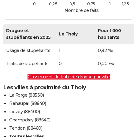
0
0,25
0,5
0,75
1
1,25
Nombre de faits
Drogue et
Pour 1 000
Le Tholy
stupéfiants en 2025
habitants
Usage de stupéfiants
1
0,92 ‰
Trafic de stupéfiants
0
0,00 ‰
Classement : le trafic de drogue par ville
Les villes à proximité du Tholy
La Forge (88530)
Rehaupal (88640)
Liézey (88400)
Champdray (88640)
Tendon (88460)
Toutes les villes