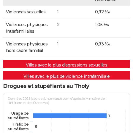
Violences sexuelles
1
0,92 ‰
Violences physiques
2
1,05 ‰
intrafamiliales
Violences physiques
1
0,93 ‰
hors cadre familial
Villes avec le plus d'agressions sexuelles
Villes avec le plus de violence intrafamiliale
Drogues et stupéfiants au Tholy
Données 2025 (source : Linternaute.com d'après le Ministère de
l'Intérieur et des Outre-Mer)
Usage de
1
stupéfiants
Trafic de
0
stupéfiants