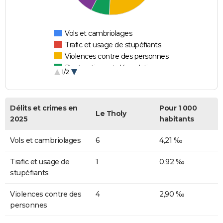
Vols et cambriolages
Trafic et usage de stupéfiants
Violences contre des personnes
Destructions et dégradations
1/2
Escroqueries et fraudes
Délits et crimes en
Pour 1 000
Le Tholy
2025
habitants
Vols et cambriolages
6
4,21 ‰
Trafic et usage de
1
0,92 ‰
stupéfiants
Violences contre des
4
2,90 ‰
personnes