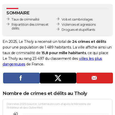
City break
Voyage de noces
Climat
Destinations
Voyage nature
Forum
+
PHOTO
SOMMAIRE
GUIDES D'ACHAT
Taux de criminalité
Vols et cambriolages
Répartition des crimes et
Violences et agressions
BONS PLANS
délits
Drogues et stupéfiants
CARTE DE VOEUX
En 2025, Le Tholy a recensé un total de
24 crimes et délits
Carte Bonne année
Carte Pâques
Carte de Noël
Carte Saint-Valentin
Carte d'anniversaire
pour une population de 1 489 habitants. La ville affiche ainsi un
DICTIONNAIRE
taux de criminalité de
15,8 pour mille habitants
, ce qui place
Biographies
Expressions
Dictionnaire
Citations
Proverbes
Le Tholy au rang 23 497 du classement des
villes les plus
PROGRAMME TV
dangereuses
de France.
COPAINS D'AVANT
Se connecter
Collèges
Universités
Service militaire
S'inscrire
Lycées
Primaires
Entreprises
Avis de recherche
AVIS DE DÉCÈS
FORUM
Nombre de crimes et délits au Tholy
Lifestyle
Sport
Television
Cinema
Bricolage
Culture
Auto
Voyage
Données 2025 (source : Linternaute.com d'après le Ministère de
l'Intérieur et des Outre-Mer)
40