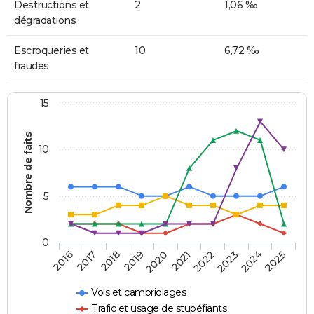
Destructions et
2
1,06 ‰
dégradations
Escroqueries et
10
6,72 ‰
fraudes
15
Nombre de faits
10
5
0
2018
2023
2017
2022
2016
2021
2020
2025
2019
2024
Vols et cambriolages
Trafic et usage de stupéfiants