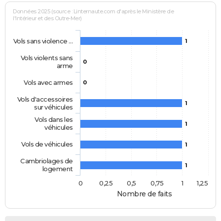
Données 2025 (source : Linternaute.com d'après le Ministère de
l'Intérieur et des Outre-Mer)
Vols sans violence …
1
Vols violents sans
0
arme
Vols avec armes
0
Vols d'accessoires
1
sur véhicules
Vols dans les
1
véhicules
Vols de véhicules
1
Cambriolages de
1
logement
0
0,25
0,5
0,75
1
1,25
Nombre de faits