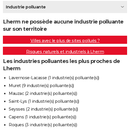
City break
Voyage de noces
Climat
Destinations
Voyage nature
Forum
+
Industrie polluante
PHOTO
GUIDES D'ACHAT
Lherm ne possède aucune industrie polluante
sur son territoire
BONS PLANS
Villes avec le plus de sites pollués ?
CARTE DE VOEUX
Risques naturels et industriels à Lherm
Carte Bonne année
Carte Pâques
Carte de Noël
Carte Saint-Valentin
Carte d'anniversaire
DICTIONNAIRE
Les industries polluantes les plus proches de
Biographies
Expressions
Dictionnaire
Citations
Proverbes
PROGRAMME TV
Lherm
COPAINS D'AVANT
Lavernose-Lacasse (1 industrie(s) polluante(s))
Muret (9 industrie(s) polluante(s))
Se connecter
Collèges
Universités
Service militaire
S'inscrire
Lycées
Primaires
Entreprises
Avis de recherche
AVIS DE DÉCÈS
Mauzac (2 industrie(s) polluante(s))
FORUM
Saint-Lys (1 industrie(s) polluante(s))
Seysses (2 industrie(s) polluante(s))
Lifestyle
Sport
Television
Cinema
Bricolage
Culture
Auto
Voyage
Capens (1 industrie(s) polluante(s))
Roques (3 industrie(s) polluante(s))