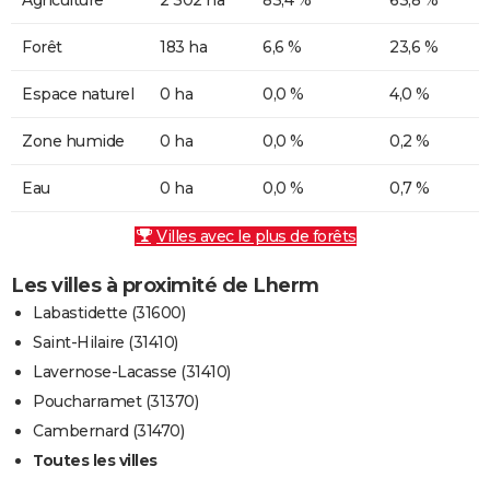
Forêt
183 ha
6,6 %
23,6 %
Espace naturel
0 ha
0,0 %
4,0 %
Zone humide
0 ha
0,0 %
0,2 %
Eau
0 ha
0,0 %
0,7 %
Villes avec le plus de forêts
Les villes à proximité de Lherm
Labastidette (31600)
Saint-Hilaire (31410)
Lavernose-Lacasse (31410)
Poucharramet (31370)
Cambernard (31470)
Toutes les villes