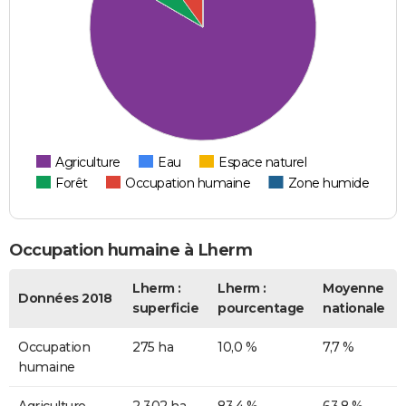
Agriculture
Eau
Espace naturel
Forêt
Occupation humaine
Zone humide
Occupation humaine à Lherm
Lherm :
Lherm :
Moyenne
Données 2018
superficie
pourcentage
nationale
Occupation
275 ha
10,0 %
7,7 %
humaine
Agriculture
2 302 ha
83,4 %
63,8 %