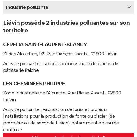
City break
Voyage de noces
Climat
Destinations
Voyage nature
Forum
+
Industrie polluante
PHOTO
GUIDES D'ACHAT
Liévin possède 2 industries polluantes sur son
territoire
BONS PLANS
CERELIA SAINT-LAURENT-BLANGY
CARTE DE VOEUX
ZI des Alouettes, 145 Rue François Jacob - 62800 Liévin
Carte Bonne année
Carte Pâques
Carte de Noël
Carte Saint-Valentin
Carte d'anniversaire
DICTIONNAIRE
Activité polluante : Fabrication industrielle de pain et de
Biographies
Expressions
Dictionnaire
Citations
Proverbes
PROGRAMME TV
pâtisserie fraîche
COPAINS D'AVANT
LES CHEMINEES PHILIPPE
Zone Industrielle de l'Alouette, Rue Blaise Pascal - 62800
Se connecter
Collèges
Universités
Service militaire
S'inscrire
Lycées
Primaires
Entreprises
Avis de recherche
AVIS DE DÉCÈS
Liévin
FORUM
Activité polluante : Fabrication de fours et brûleurs
Installations pour la production de fonte ou d'acier (de
Lifestyle
Sport
Television
Cinema
Bricolage
Culture
Auto
Voyage
première ou de seconde fusion), notamment en coulée
continue