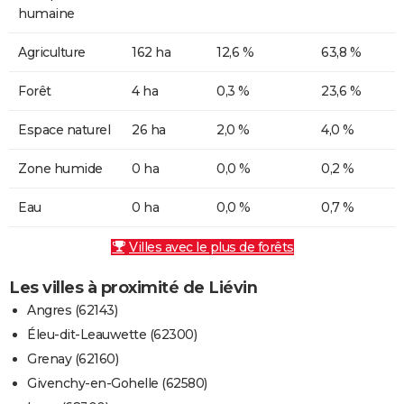
humaine
Agriculture
162 ha
12,6 %
63,8 %
Forêt
4 ha
0,3 %
23,6 %
Espace naturel
26 ha
2,0 %
4,0 %
Zone humide
0 ha
0,0 %
0,2 %
Eau
0 ha
0,0 %
0,7 %
Villes avec le plus de forêts
Les villes à proximité de Liévin
Angres (62143)
Éleu-dit-Leauwette (62300)
Grenay (62160)
Givenchy-en-Gohelle (62580)