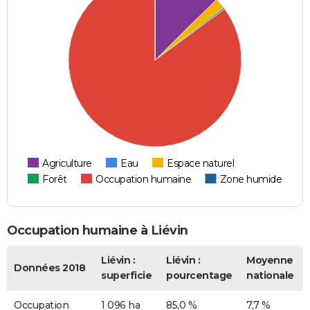
Agriculture
Eau
Espace naturel
Forêt
Occupation humaine
Zone humide
Occupation humaine à Liévin
Liévin :
Liévin :
Moyenne
Données 2018
superficie
pourcentage
nationale
Occupation
1 096 ha
85,0 %
7,7 %