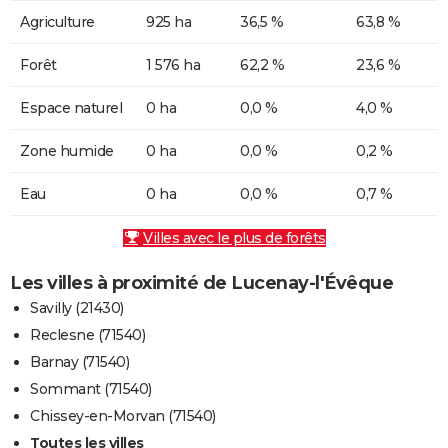
Agriculture
925 ha
36,5 %
63,8 %
Forêt
1 576 ha
62,2 %
23,6 %
Espace naturel
0 ha
0,0 %
4,0 %
Zone humide
0 ha
0,0 %
0,2 %
Eau
0 ha
0,0 %
0,7 %
Villes avec le plus de forêts
Les villes à proximité de Lucenay-l'Évêque
Savilly (21430)
Reclesne (71540)
Barnay (71540)
Sommant (71540)
Chissey-en-Morvan (71540)
Toutes les villes