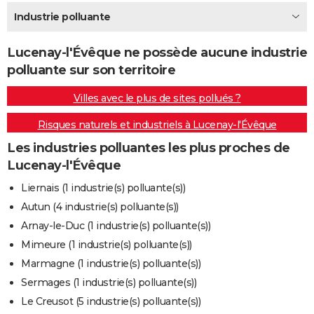
City break
Voyage de noces
Climat
Destinations
Voyage nature
Forum
+
Industrie polluante
PHOTO
GUIDES D'ACHAT
Lucenay-l'Évêque ne possède aucune industrie
polluante sur son territoire
BONS PLANS
Villes avec le plus de sites pollués ?
CARTE DE VOEUX
Risques naturels et industriels à Lucenay-l'Évêque
Carte Bonne année
Carte Pâques
Carte de Noël
Carte Saint-Valentin
Carte d'anniversaire
DICTIONNAIRE
Les industries polluantes les plus proches de
Biographies
Expressions
Dictionnaire
Citations
Proverbes
PROGRAMME TV
Lucenay-l'Évêque
COPAINS D'AVANT
Liernais (1 industrie(s) polluante(s))
Autun (4 industrie(s) polluante(s))
Se connecter
Collèges
Universités
Service militaire
S'inscrire
Lycées
Primaires
Entreprises
Avis de recherche
AVIS DE DÉCÈS
Arnay-le-Duc (1 industrie(s) polluante(s))
FORUM
Mimeure (1 industrie(s) polluante(s))
Marmagne (1 industrie(s) polluante(s))
Lifestyle
Sport
Television
Cinema
Bricolage
Culture
Auto
Voyage
Sermages (1 industrie(s) polluante(s))
Le Creusot (5 industrie(s) polluante(s))