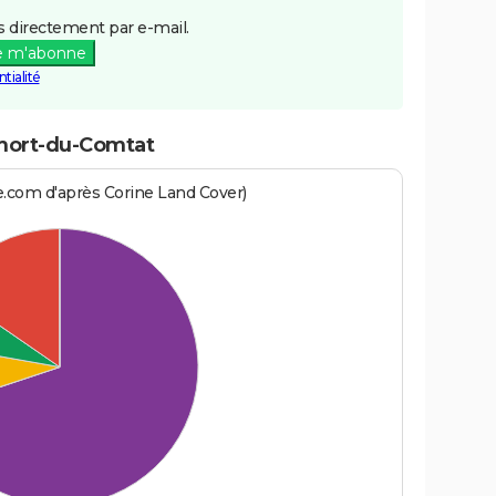
 directement par e-mail.
e m'abonne
tialité
emort-du-Comtat
e.com d'après Corine Land Cover)