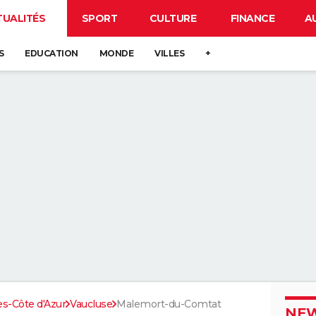
TUALITÉS
SPORT
CULTURE
FINANCE
A
S
EDUCATION
MONDE
VILLES
+
s-Côte d'Azur
Vaucluse
Malemort-du-Comtat
NEW