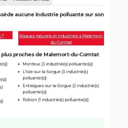
ède aucune industrie polluante sur son
s ?
Risques naturels et industriels à Malemort-
du-Comtat
es plus proches de Malemort-du-Comtat
e(s))
Monteux (3 industrie(s) polluante(s))
L'Isle-sur-la-Sorgue (3 industrie(s)
polluante(s))
(s))
Entraigues-sur-la-Sorgue (2 industrie(s)
s)
polluante(s))
Robion (1 industrie(s) polluante(s))
))