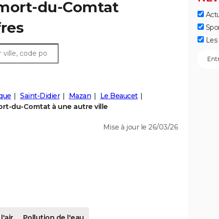
emort-du-Comtat
Actu
fres
Spo
Les 
que
Saint-Didier
Mazan
Le Beaucet
t-du-Comtat à une autre ville
Mise à jour le 26/03/26
l'air
Pollution de l'eau