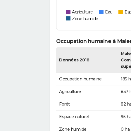
Agriculture
Eau
Esp
Zone humide
Occupation humaine à Mal
Male
Données 2018
Comt
supe
Occupation humaine
185 h
Agriculture
837 
Forêt
82 h
Espace naturel
95 h
Zone humide
0 ha