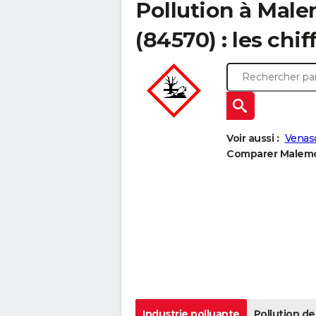
Pollution à Mal
(84570) : les chif
Voir aussi :
Venas
Comparer Malemor
Industrie polluante
Pollution de 