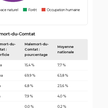
ace naturel
Forêt
Occupation humaine
emort-du-Comtat
mort-du-
Malemort-du-
Moyenne
at :
Comtat :
nationale
rficie
pourcentage
a
15,4 %
7,7 %
ha
69,9 %
63,8 %
a
6,8 %
23,6 %
a
7,9 %
4,0 %
0,0 %
0,2 %