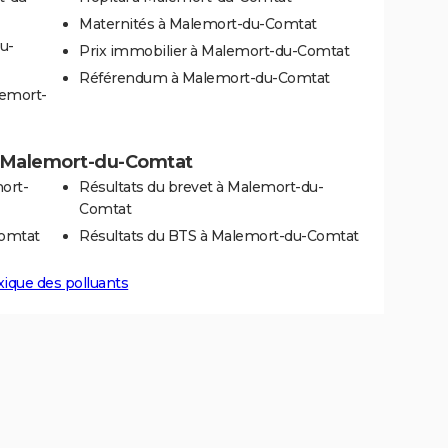
Maternités à Malemort-du-Comtat
u-
Prix immobilier à Malemort-du-Comtat
Référendum à Malemort-du-Comtat
lemort-
s à Malemort-du-Comtat
ort-
Résultats du brevet à Malemort-du-
Comtat
Comtat
Résultats du BTS à Malemort-du-Comtat
xique des polluants