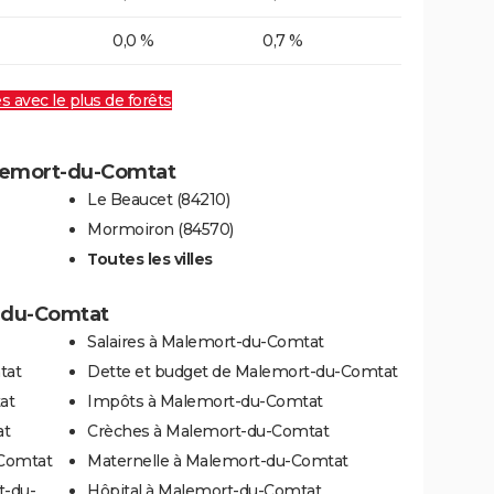
0,0 %
0,7 %
es avec le plus de forêts
alemort-du-Comtat
Le Beaucet (84210)
Mormoiron (84570)
Toutes les villes
t-du-Comtat
Salaires à Malemort-du-Comtat
tat
Dette et budget de Malemort-du-Comtat
at
Impôts à Malemort-du-Comtat
at
Crèches à Malemort-du-Comtat
Comtat
Maternelle à Malemort-du-Comtat
t-du-
Hôpital à Malemort-du-Comtat