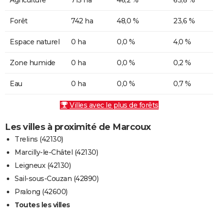
Forêt
742 ha
48,0 %
23,6 %
Espace naturel
0 ha
0,0 %
4,0 %
Zone humide
0 ha
0,0 %
0,2 %
Eau
0 ha
0,0 %
0,7 %
Villes avec le plus de forêts
Les villes à proximité de Marcoux
Trelins (42130)
Marcilly-le-Châtel (42130)
Leigneux (42130)
Sail-sous-Couzan (42890)
Pralong (42600)
Toutes les villes