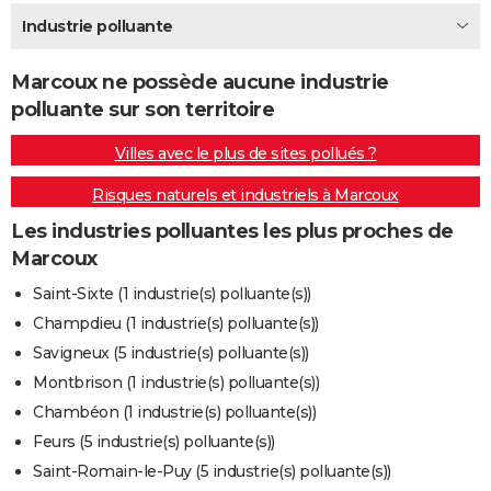
City break
Voyage de noces
Climat
Destinations
Voyage nature
Forum
+
Industrie polluante
PHOTO
GUIDES D'ACHAT
Marcoux ne possède aucune industrie
polluante sur son territoire
BONS PLANS
Villes avec le plus de sites pollués ?
CARTE DE VOEUX
Risques naturels et industriels à Marcoux
Carte Bonne année
Carte Pâques
Carte de Noël
Carte Saint-Valentin
Carte d'anniversaire
DICTIONNAIRE
Les industries polluantes les plus proches de
Biographies
Expressions
Dictionnaire
Citations
Proverbes
PROGRAMME TV
Marcoux
COPAINS D'AVANT
Saint-Sixte (1 industrie(s) polluante(s))
Champdieu (1 industrie(s) polluante(s))
Se connecter
Collèges
Universités
Service militaire
S'inscrire
Lycées
Primaires
Entreprises
Avis de recherche
AVIS DE DÉCÈS
Savigneux (5 industrie(s) polluante(s))
FORUM
Montbrison (1 industrie(s) polluante(s))
Chambéon (1 industrie(s) polluante(s))
Lifestyle
Sport
Television
Cinema
Bricolage
Culture
Auto
Voyage
Feurs (5 industrie(s) polluante(s))
Saint-Romain-le-Puy (5 industrie(s) polluante(s))