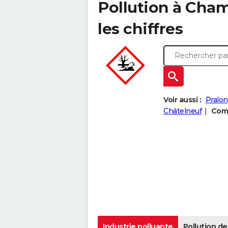
Pollution à Cham
les chiffres
Voir aussi :
Pralo
Châtelneuf
Comp
Industrie polluante
Pollution de 