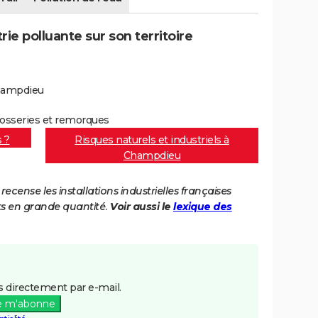
e polluante sur son territoire
hampdieu
rrosseries et remorques
s ?
Risques naturels et industriels à
Champdieu
cense les installations industrielles françaises
ts en grande quantité.
Voir aussi le
lexique des
 directement par e-mail.
e m'abonne