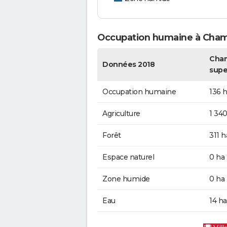
Occupation humaine à Cha
Cham
Données 2018
supe
Occupation humaine
136 
Agriculture
1 340
Forêt
311 h
Espace naturel
0 ha
Zone humide
0 ha
Eau
14 ha