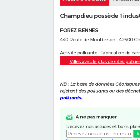
Champdieu possède 1 industri
FOREZ BENNES
440 Route de Montbrison - 42600 C
Activité polluante : Fabrication de ca
Villes avec le plus de sites pollué
NB : La base de données Géorisques re
rejetant des polluants ou des déche
polluants.
A ne pas manquer
Recevez nos astuces et bons plans
J