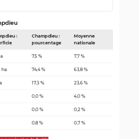
mpdieu
pdieu :
Champdieu :
Moyenne
rficie
pourcentage
nationale
ha
7,5 %
7,7 %
 ha
74,4 %
63,8 %
a
17,3 %
23,6 %
0,0 %
4,0 %
0,0 %
0,2 %
0,8 %
0,7 %