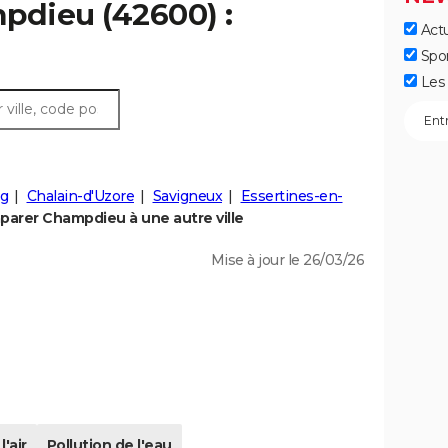
pdieu (42600) :
Actu
Spo
Les 
ng
Chalain-d'Uzore
Savigneux
Essertines-en-
arer Champdieu à une autre ville
Mise à jour le 26/03/26
l'air
Pollution de l'eau