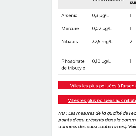
su
Arsenic
0,3 µg/L
1
Mercure
0,02 µg/L
1
Nitrates
32,5 mg/L
2
Phosphate
0,10 µg/L
1
de tributyle
Villes les plus polluées à l'arseni
Villes les plus polluées aux nitrat
NB : Les mesures de la qualité de l'
points d'eau présents dans la commun
données des eaux souterraines).
Voi