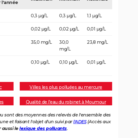
r l'année
0,3 µg/L
0,3 µg/L
1,1 µg/L
0,02 µg/L
0,02 µg/L
0,01 µg/L
35,0 mg/L
30,0
23,8 mg/L
mg/L
0,10 µg/L
0,10 µg/L
0,01 µg/L
c
Villes les plus polluées au mercure
es
Qualité de l'eau du robinet à Moumour
eau sont des moyennes des relevés de l'ensemble des
e et faisant l'objet d'un suivi par
l'ADES
(Accès aux
r aussi le
lexique des polluants
.