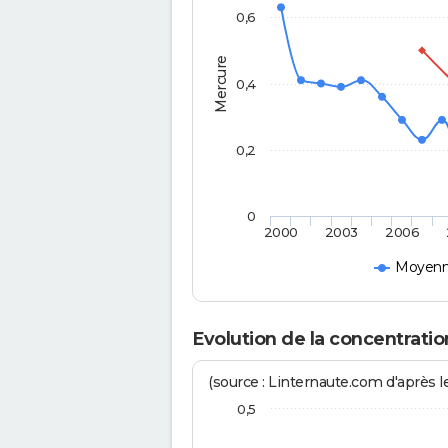
0,6
Mercure
0,4
0,2
0
2000
2003
2006
Moyenne
Evolution de la concentrat
(source : Linternaute.com d'après le
0,5