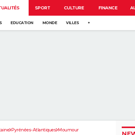
TUALITÉS
SPORT
CULTURE
FINANCE
A
S
EDUCATION
MONDE
VILLES
+
taine
Pyrénées-Atlantiques
Moumour
NEW