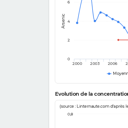
6
Arsenic
4
2
0
2000
2003
2006
2
Moyenne
Evolution de la concentrat
(source : Linternaute.com d'après le
0,8