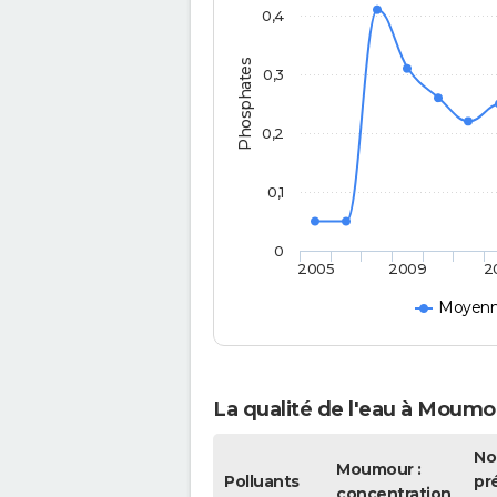
0,4
Phosphates
0,3
0,2
0,1
0
2005
2009
2
Moyenne
La qualité de l'eau à Moumo
No
Moumour :
Polluants
pr
concentration