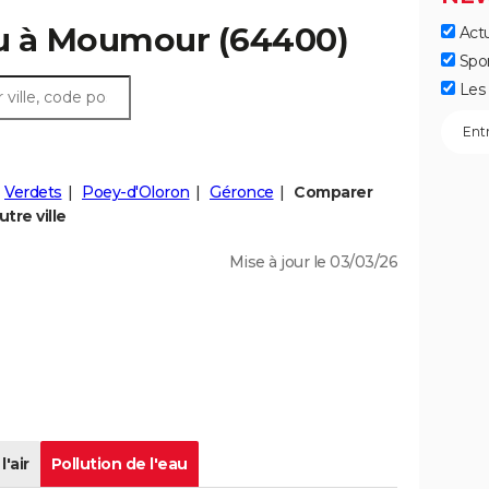
au à Moumour (64400)
Actu
Spo
Les 
Verdets
Poey-d'Oloron
Géronce
Comparer
tre ville
Mise à jour le 03/03/26
l'air
Pollution de l'eau