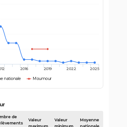
012
2016
2019
2022
2025
 nationale
Moumour
ur
mbre de
Valeur
Valeur
Moyenne
élèvements
maximum
minimum
nationale