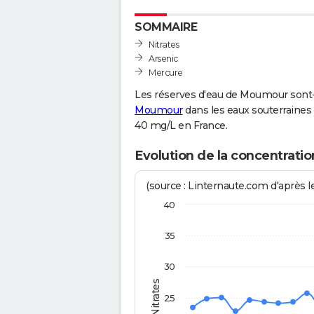
SOMMAIRE
Nitrates
Arsenic
Mercure
Les réserves d'eau de Moumour sont-
Moumour
dans les eaux souterraines 
40 mg/L en France.
Evolution de la concentrati
(source : Linternaute.com d'après le
40
35
30
Nitrates
25