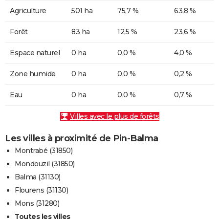
Agriculture
501 ha
75,7 %
63,8 %
Forêt
83 ha
12,5 %
23,6 %
Espace naturel
0 ha
0,0 %
4,0 %
Zone humide
0 ha
0,0 %
0,2 %
Eau
0 ha
0,0 %
0,7 %
Villes avec le plus de forêts
Les villes à proximité de Pin-Balma
Montrabé (31850)
Mondouzil (31850)
Balma (31130)
Flourens (31130)
Mons (31280)
Toutes les villes