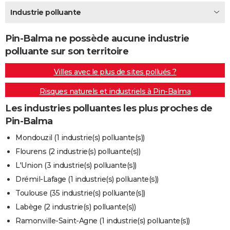
City break
Voyage de noces
Climat
Destinations
Voyage nature
Forum
+
Industrie polluante
PHOTO
GUIDES D'ACHAT
Pin-Balma ne possède aucune industrie
polluante sur son territoire
BONS PLANS
Villes avec le plus de sites pollués ?
CARTE DE VOEUX
Risques naturels et industriels à Pin-Balma
Carte Bonne année
Carte Pâques
Carte de Noël
Carte Saint-Valentin
Carte d'anniversaire
DICTIONNAIRE
Les industries polluantes les plus proches de
Biographies
Expressions
Dictionnaire
Citations
Proverbes
PROGRAMME TV
Pin-Balma
COPAINS D'AVANT
Mondouzil (1 industrie(s) polluante(s))
Flourens (2 industrie(s) polluante(s))
Se connecter
Collèges
Universités
Service militaire
S'inscrire
Lycées
Primaires
Entreprises
Avis de recherche
AVIS DE DÉCÈS
L'Union (3 industrie(s) polluante(s))
FORUM
Drémil-Lafage (1 industrie(s) polluante(s))
Toulouse (35 industrie(s) polluante(s))
Lifestyle
Sport
Television
Cinema
Bricolage
Culture
Auto
Voyage
Labège (2 industrie(s) polluante(s))
Ramonville-Saint-Agne (1 industrie(s) polluante(s))