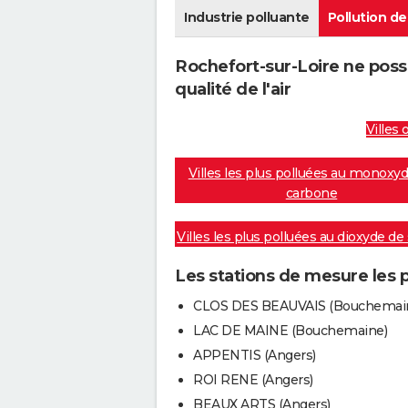
Industrie polluante
Pollution de 
Rochefort-sur-Loire ne pos
qualité de l'air
Villes 
Villes les plus polluées au monoxy
carbone
Villes les plus polluées au dioxyde de
Les stations de mesure les 
CLOS DES BEAUVAIS (Bouchemai
LAC DE MAINE (Bouchemaine)
APPENTIS (Angers)
ROI RENE (Angers)
BEAUX ARTS (Angers)