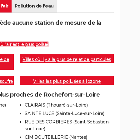
l'air
Pollution de l'eau
sède aucune station de mesure de la
où l'air est le plus pollué
de de
Villes où il y a le plus de rejet de particules
 soufre
Villes les plus polluées à l'ozone
plus proches de Rochefort-sur-Loire
ne)
CLAIRAIS (Thouaré-sur-Loire)
SAINTE LUCE (Sainte-Luce-sur-Loire)
RUE DES CORBIERES (Saint-Sébastien-
sur-Loire)
CIM BOUTEILLERIE (Nantes)