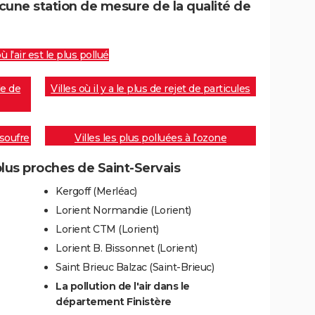
cune station de mesure de la qualité de
où l'air est le plus pollué
de de
Villes où il y a le plus de rejet de particules
 soufre
Villes les plus polluées à l'ozone
lus proches de Saint-Servais
Kergoff (Merléac)
Lorient Normandie (Lorient)
Lorient CTM (Lorient)
Lorient B. Bissonnet (Lorient)
Saint Brieuc Balzac (Saint-Brieuc)
La pollution de l'air dans le
département Finistère