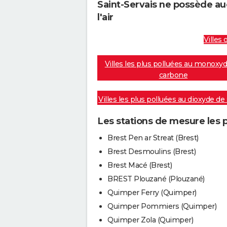
Saint-Servais ne possède au
l'air
Villes 
Villes les plus polluées au monoxy
carbone
Villes les plus polluées au dioxyde de
Les stations de mesure les p
Brest Pen ar Streat (Brest)
Brest Desmoulins (Brest)
Brest Macé (Brest)
BREST Plouzané (Plouzané)
Quimper Ferry (Quimper)
Quimper Pommiers (Quimper)
Quimper Zola (Quimper)