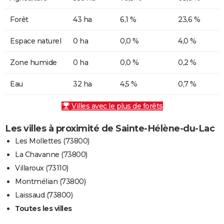
Forêt
43 ha
6,1 %
23,6 %
Espace naturel
0 ha
0,0 %
4,0 %
Zone humide
0 ha
0,0 %
0,2 %
Eau
32 ha
4,5 %
0,7 %
Villes avec le plus de forêts
Les villes à proximité de Sainte-Hélène-du-Lac
Les Mollettes (73800)
La Chavanne (73800)
Villaroux (73110)
Montmélian (73800)
Laissaud (73800)
Toutes les villes