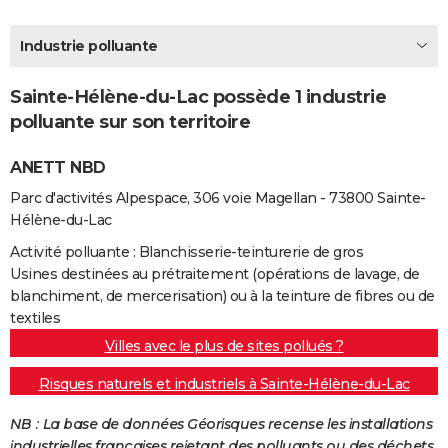
City break
Voyage de noces
Climat
Destinations
Voyage nature
Forum
+
PHOTO
Industrie polluante
GUIDES D'ACHAT
Sainte-Hélène-du-Lac possède 1 industrie
BONS PLANS
polluante sur son territoire
CARTE DE VOEUX
ANETT NBD
Carte Bonne année
Carte Pâques
Carte de Noël
Carte Saint-Valentin
Carte d'anniversaire
DICTIONNAIRE
Parc d'activités Alpespace, 306 voie Magellan - 73800 Sainte-
Hélène-du-Lac
Biographies
Expressions
Dictionnaire
Citations
Proverbes
PROGRAMME TV
Activité polluante : Blanchisserie-teinturerie de gros
COPAINS D'AVANT
Usines destinées au prétraitement (opérations de lavage, de
blanchiment, de mercerisation) ou à la teinture de fibres ou de
Se connecter
Collèges
Universités
Service militaire
S'inscrire
Lycées
Primaires
Entreprises
Avis de recherche
AVIS DE DÉCÈS
textiles
Villes avec le plus de sites pollués ?
FORUM
Risques naturels et industriels à Sainte-Hélène-du-Lac
Lifestyle
Sport
Television
Cinema
Bricolage
Culture
Auto
Voyage
NB : La base de données Géorisques recense les installations
industrielles françaises rejetant des polluants ou des déchets