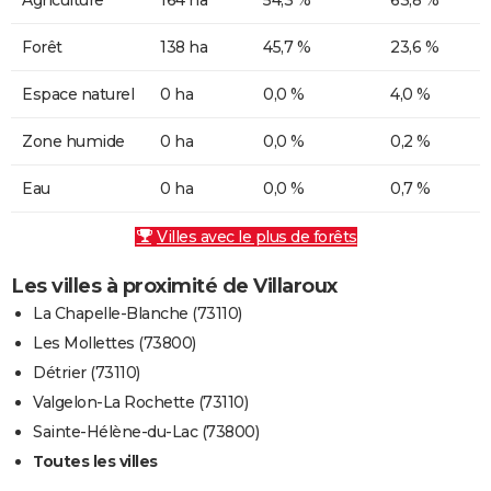
Forêt
138 ha
45,7 %
23,6 %
Espace naturel
0 ha
0,0 %
4,0 %
Zone humide
0 ha
0,0 %
0,2 %
Eau
0 ha
0,0 %
0,7 %
Villes avec le plus de forêts
Les villes à proximité de Villaroux
La Chapelle-Blanche (73110)
Les Mollettes (73800)
Détrier (73110)
Valgelon-La Rochette (73110)
Sainte-Hélène-du-Lac (73800)
Toutes les villes