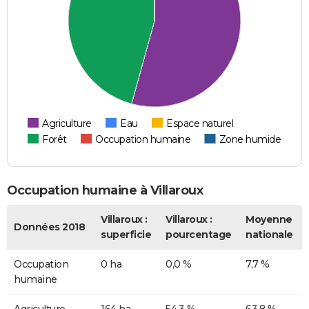
Agriculture
Eau
Espace naturel
Forêt
Occupation humaine
Zone humide
Occupation humaine à Villaroux
Villaroux :
Villaroux :
Moyenne
Données 2018
superficie
pourcentage
nationale
Occupation
0 ha
0,0 %
7,7 %
humaine
Agriculture
164 ha
54,3 %
63,8 %