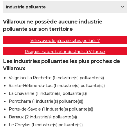
City break
Voyage de noces
Climat
Destinations
Voyage nature
Forum
+
Industrie polluante
PHOTO
GUIDES D'ACHAT
Villaroux ne possède aucune industrie
polluante sur son territoire
BONS PLANS
Villes avec le plus de sites pollués ?
CARTE DE VOEUX
Risques naturels et industriels à Villaroux
Carte Bonne année
Carte Pâques
Carte de Noël
Carte Saint-Valentin
Carte d'anniversaire
DICTIONNAIRE
Les industries polluantes les plus proches de
Biographies
Expressions
Dictionnaire
Citations
Proverbes
PROGRAMME TV
Villaroux
COPAINS D'AVANT
Valgelon-La Rochette (1 industrie(s) polluante(s))
Sainte-Hélène-du-Lac (1 industrie(s) polluante(s))
Se connecter
Collèges
Universités
Service militaire
S'inscrire
Lycées
Primaires
Entreprises
Avis de recherche
AVIS DE DÉCÈS
La Chavanne (1 industrie(s) polluante(s))
FORUM
Pontcharra (1 industrie(s) polluante(s))
Porte-de-Savoie (1 industrie(s) polluante(s))
Lifestyle
Sport
Television
Cinema
Bricolage
Culture
Auto
Voyage
Barraux (2 industrie(s) polluante(s))
Le Cheylas (1 industrie(s) polluante(s))