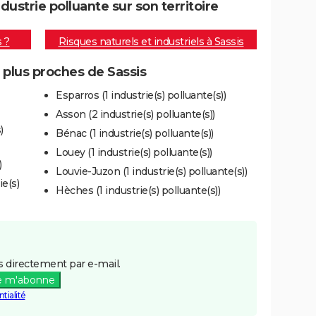
ustrie polluante sur son territoire
s ?
Risques naturels et industriels à Sassis
s plus proches de Sassis
Esparros (1 industrie(s) polluante(s))
Asson (2 industrie(s) polluante(s))
)
Bénac (1 industrie(s) polluante(s))
Louey (1 industrie(s) polluante(s))
)
Louvie-Juzon (1 industrie(s) polluante(s))
e(s)
Hèches (1 industrie(s) polluante(s))
 directement par e-mail.
e m'abonne
tialité