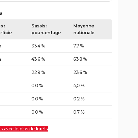
s
s :
Sassis :
Moyenne
rficie
pourcentage
nationale
a
33,4 %
7,7 %
a
43,6 %
63,8 %
22,9 %
23,6 %
0,0 %
4,0 %
0,0 %
0,2 %
0,0 %
0,7 %
es avec le plus de forêts