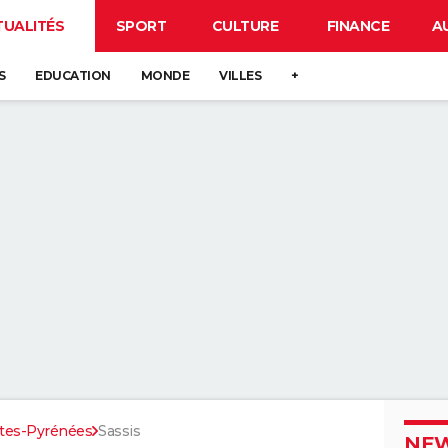
TUALITÉS
SPORT
CULTURE
FINANCE
A
S
EDUCATION
MONDE
VILLES
+
tes-Pyrénées
Sassis
NEW