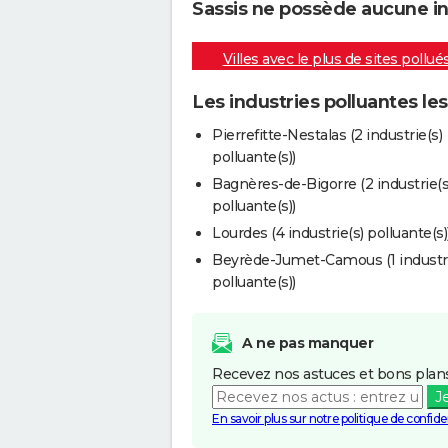
Sassis ne possède aucune ind
Villes avec le plus de sites pollué
Les industries polluantes le
Pierrefitte-Nestalas (2 industrie(s)
polluante(s))
Bagnères-de-Bigorre (2 industrie(s
polluante(s))
Lourdes (4 industrie(s) polluante(s)
Beyrède-Jumet-Camous (1 industri
polluante(s))
A ne pas manquer
Recevez nos astuces et bons plans
J
En savoir plus sur notre politique de confiden