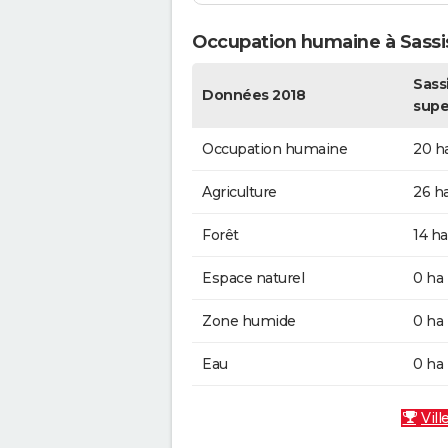
Occupation humaine à Sassi
Sassi
Données 2018
supe
Occupation humaine
20 h
Agriculture
26 h
Forêt
14 ha
Espace naturel
0 ha
Zone humide
0 ha
Eau
0 ha
Vill