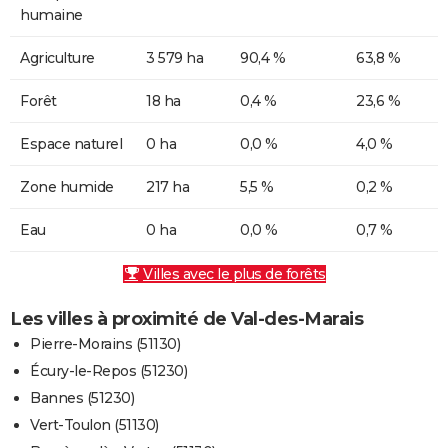
humaine
Agriculture
3 579 ha
90,4 %
63,8 %
Forêt
18 ha
0,4 %
23,6 %
Espace naturel
0 ha
0,0 %
4,0 %
Zone humide
217 ha
5,5 %
0,2 %
Eau
0 ha
0,0 %
0,7 %
Villes avec le plus de forêts
Les villes à proximité de Val-des-Marais
Pierre-Morains (51130)
Écury-le-Repos (51230)
Bannes (51230)
Vert-Toulon (51130)