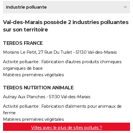
City break
Voyage de noces
Climat
Destinations
Voyage nature
Forum
+
Industrie polluante
PHOTO
GUIDES D'ACHAT
Val-des-Marais possède 2 industries polluantes
sur son territoire
BONS PLANS
TEREOS FRANCE
CARTE DE VOEUX
Morains Le Petit, 27 Rue Du Tuilet - 51130 Val-des-Marais
Carte Bonne année
Carte Pâques
Carte de Noël
Carte Saint-Valentin
Carte d'anniversaire
DICTIONNAIRE
Activité polluante : Fabrication d'autres produits chimiques
Biographies
Expressions
Dictionnaire
Citations
Proverbes
PROGRAMME TV
organiques de base
Matières premières végétales
COPAINS D'AVANT
TEREOS NUTRITION ANIMALE
Se connecter
Collèges
Universités
Service militaire
S'inscrire
Lycées
Primaires
Entreprises
Avis de recherche
AVIS DE DÉCÈS
Aulnay Aux Planches - 51130 Val-des-Marais
FORUM
Activité polluante : Fabrication d'aliments pour animaux de
ferme
Lifestyle
Sport
Television
Cinema
Bricolage
Culture
Auto
Voyage
Matières premières végétales
Villes avec le plus de sites pollués ?