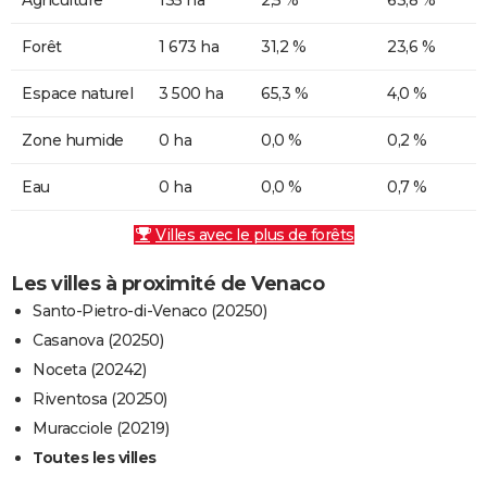
Forêt
1 673 ha
31,2 %
23,6 %
Espace naturel
3 500 ha
65,3 %
4,0 %
Zone humide
0 ha
0,0 %
0,2 %
Eau
0 ha
0,0 %
0,7 %
Villes avec le plus de forêts
Les villes à proximité de Venaco
Santo-Pietro-di-Venaco (20250)
Casanova (20250)
Noceta (20242)
Riventosa (20250)
Muracciole (20219)
Toutes les villes