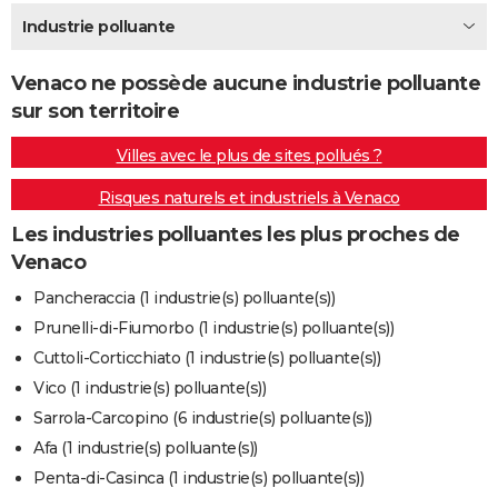
City break
Voyage de noces
Climat
Destinations
Voyage nature
Forum
+
Industrie polluante
PHOTO
GUIDES D'ACHAT
Venaco ne possède aucune industrie polluante
sur son territoire
BONS PLANS
Villes avec le plus de sites pollués ?
CARTE DE VOEUX
Risques naturels et industriels à Venaco
Carte Bonne année
Carte Pâques
Carte de Noël
Carte Saint-Valentin
Carte d'anniversaire
DICTIONNAIRE
Les industries polluantes les plus proches de
Biographies
Expressions
Dictionnaire
Citations
Proverbes
PROGRAMME TV
Venaco
COPAINS D'AVANT
Pancheraccia (1 industrie(s) polluante(s))
Prunelli-di-Fiumorbo (1 industrie(s) polluante(s))
Se connecter
Collèges
Universités
Service militaire
S'inscrire
Lycées
Primaires
Entreprises
Avis de recherche
AVIS DE DÉCÈS
Cuttoli-Corticchiato (1 industrie(s) polluante(s))
FORUM
Vico (1 industrie(s) polluante(s))
Sarrola-Carcopino (6 industrie(s) polluante(s))
Lifestyle
Sport
Television
Cinema
Bricolage
Culture
Auto
Voyage
Afa (1 industrie(s) polluante(s))
Penta-di-Casinca (1 industrie(s) polluante(s))