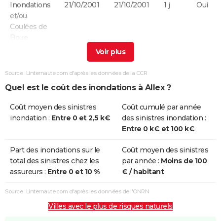
Inondations
21/10/2001
21/10/2001
1 j
Oui
et/ou
Coulées de
Boue
Inondations
05/01/1994
15/01/1994
11 j
Oui
et/ou
Source : Linternaute.com d'après les données de la CCR
Coulées de
Quel est le coût des inondations à Allex ?
Boue
Coût moyen des sinistres
Coût cumulé par année
Inondations
02/10/1993
15/10/1993
14 j
Oui
inondation :
Entre 0 et 2,5 k€
des sinistres inondation :
et/ou
Entre 0 k€ et 100 k€
Coulées de
Boue
Part des inondations sur le
Coût moyen des sinistres
total des sinistres chez les
par année :
Moins de 100
Inondations
30/09/1993
01/10/1993
2 j
Oui
assureurs :
Entre 0 et 10 %
€ / habitant
et/ou
Coulées de
Source : Linternaute.com d'après les données de l'ONRN
Boue
Villes avec le plus de risques naturels
Inondations
09/10/1988
12/10/1988
4 j
Oui