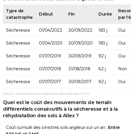
Type de
Recon
Début
Fin
Durée
catastrophe
par l'ét
Sécheresse
01/04/2022
30/09/2022
183 j
Oui
Sécheresse
01/04/2020
30/09/2020
183 j
Oui
Sécheresse
01/07/2019
30/09/2019
92 j
Oui
Sécheresse
01/07/2018
31/08/2018
62 j
Non
Sécheresse
01/07/2017
30/09/2017
92 j
Oui
Source : Linternaute.com d'après les données de la CCR
Quel est le coût des mouvements de terrain
différentiels consécutifs à la sécheresse et à la
réhydratation des sols à Allex ?
Coût cumulé des sinistres sols argileux sur un an :
Entre