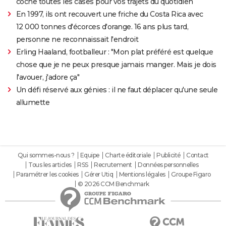
coche toutes les cases pour vos trajets du quotidien
En 1997, ils ont recouvert une friche du Costa Rica avec
12 000 tonnes d'écorces d'orange. 16 ans plus tard,
personne ne reconnaissait l'endroit
Erling Haaland, footballeur : "Mon plat préféré est quelque
chose que je ne peux presque jamais manger. Mais je dois
l'avouer, j'adore ça"
Un défi réservé aux génies : il ne faut déplacer qu'une seule
allumette
Qui sommes-nous ?
Equipe
Charte éditoriale
Publicité
Contact
Tous les articles
RSS
Recrutement
Données personnelles
Paramétrer les cookies
Gérer Utiq
Mentions légales
Groupe Figaro
© 2026 CCM Benchmark