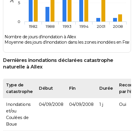
5
0
1982
1988
1993
1994
2001
2008
Nombre de jours d'inondation à Allex
Moyenne des jours d'inondation dans les zones inondées en Franc
Dernières inondations déclarées catastrophe
naturelle à Allex
Type de
Recon
Début
Fin
Durée
catastrophe
par l'é
Inondations
04/09/2008
04/09/2008
1 j
Oui
et/ou
Coulées de
Boue