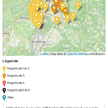
Leaflet
|
Map data ©
OpenStreetMap
contributors
Légende
Magnitude 1 et 2
Magnitude 3
Magnitude 4
Magnitude 5 et 6
Allex