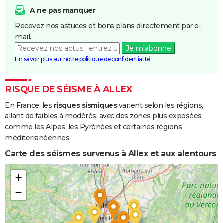
et/ou
A ne pas manquer
Coulées de
Recevez nos astuces et bons plans directement par e-
Boue
mail.
Je m'abonne
Inondations
26/11/1982
27/11/1982
2 j
Oui
En savoir plus sur notre politique de confidentialité
et/ou
Coulées de
Boue
RISQUE DE SÉISME À ALLEX
En France, les
risques sismiques
varient selon les régions,
Inondations
06/11/1982
10/11/1982
5 j
Oui
allant de faibles à modérés, avec des zones plus exposées
et/ou
comme les Alpes, les Pyrénées et certaines régions
Coulées de
méditerranéennes.
Boue
Carte des séismes survenus à Allex et aux alentours
Inondations
20/09/1982
21/09/1982
2 j
Oui
et/ou
+
Coulées de
−
Boue