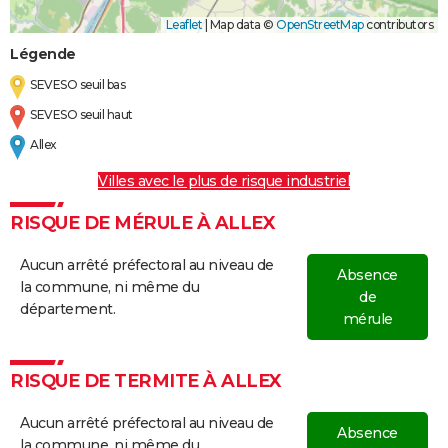
Leaflet
|
Map data ©
OpenStreetMap
contributors
Légende
SEVESO seuil bas
SEVESO seuil haut
Allex
Villes avec le plus de risque industriel
RISQUE DE MÉRULE À ALLEX
Aucun arrêté préfectoral au niveau de
Absence
la commune, ni même du
de
département.
mérule
RISQUE DE TERMITE À ALLEX
Aucun arrêté préfectoral au niveau de
Absence
la commune, ni même du