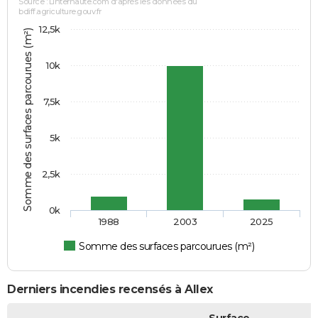
Source : Linternaute.com d'après les données du
bdiff.agriculture.gouv.fr
12,5k
Somme des surfaces parcourues (m²)
10k
7,5k
5k
2,5k
0k
1988
2003
2025
Somme des surfaces parcourues (m²)
Derniers incendies recensés à Allex
Surface