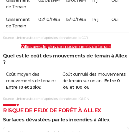
Glissement
05/01/1994
15/01/1994
11 j
Oui
de Terrain
Glissement
02/10/1993
15/10/1993
14 j
Oui
de Terrain
Source : Linternaute.com d'après les données de la CCR
Villes avec le plus de mouvements de terrain
Quel est le coût des mouvements de terrain à Allex
?
Coût moyen des
Coût cumulé des mouvements
mouvements de terrain :
de terrain sur un an :
Entre 0
Entre 10 et 20k€
k€ et 100 k€
Source : Linternaute.com d'après les données de l'ONRN
RISQUE DE FEUX DE FORÊT À ALLEX
Surfaces dévastées par les incendies à Allex