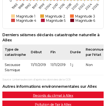
0
1983
2010
2026
2004
2024
1999
2022
1997
2020
1992
2018
1988
2016
Magnitude 1
Magnitude 2
Magnitude 3
Magnitude 4
Magnitude 5
Magnitude 6
Derniers séismes déclarés catastrophe naturelle à
Allex
Type de
Reconnue
Début
Fin
Durée
catastrophe
par l'état
Secousse
11/11/2019
11/11/2019
1 j
Non
Sismique
Source : Linternaute.com d'après les données de la CCR
Autres informations environnementales sur Allex
Records du climat à Allex
Pollution de l'air à Allex