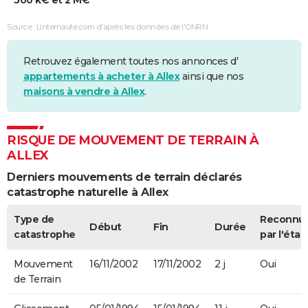
500 k€ et 2 M€
Source : Linternaute.com d'après les données de l'ONRN
Retrouvez également toutes nos annonces d'
appartements à acheter à Allex
ainsi que nos
maisons à vendre à Allex
.
RISQUE DE MOUVEMENT DE TERRAIN À
ALLEX
Derniers mouvements de terrain déclarés
catastrophe naturelle à Allex
Type de
Reconnu
Début
Fin
Durée
catastrophe
par l'état
Mouvement
16/11/2002
17/11/2002
2 j
Oui
de Terrain