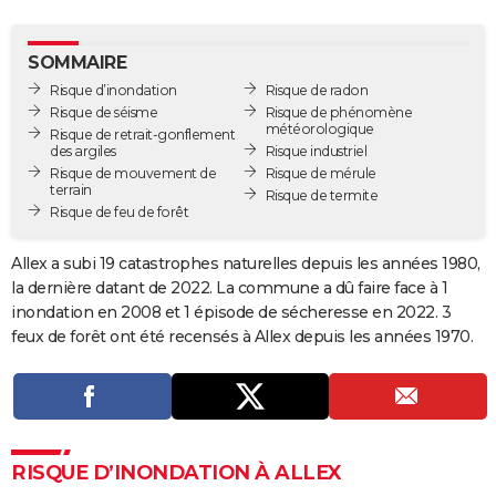
City break
Voyage de noces
Climat
Destinations
Voyage nature
Forum
+
PHOTO
SOMMAIRE
GUIDES D'ACHAT
Risque d’inondation
Risque de radon
Risque de séisme
Risque de phénomène
BONS PLANS
météorologique
Risque de retrait-gonflement
des argiles
Risque industriel
CARTE DE VOEUX
Risque de mouvement de
Risque de mérule
terrain
Risque de termite
Carte Bonne année
Carte Pâques
Carte de Noël
Carte Saint-Valentin
Carte d'anniversaire
DICTIONNAIRE
Risque de feu de forêt
Biographies
Expressions
Dictionnaire
Citations
Proverbes
PROGRAMME TV
Allex a subi 19 catastrophes naturelles depuis les années 1980,
la dernière datant de 2022. La commune a dû faire face à 1
COPAINS D'AVANT
inondation en 2008 et 1 épisode de sécheresse en 2022. 3
feux de forêt ont été recensés à Allex depuis les années 1970.
Se connecter
Collèges
Universités
Service militaire
S'inscrire
Lycées
Primaires
Entreprises
Avis de recherche
AVIS DE DÉCÈS
FORUM
Lifestyle
Sport
Television
Cinema
Bricolage
Culture
Auto
Voyage
RISQUE D’INONDATION À ALLEX