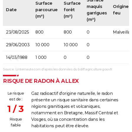
Surface
Surface
maquis
Origine 
Date
parcourue
forêt
garrigues
feu
(m²)
(m²)
(m²)
23/08/2025
800
800
0
Malveilla
29/06/2003
10 000
10 000
0
14/03/1988
1 000
0
0
Source : Linternaute.com d'après les données du bdiff.agriculture.gouv.fr
RISQUE DE RADON À ALLEX
Le risque
Gaz radioactif d'origine naturelle, le radon
est de :
présente un risque sanitaire dans certaines
1 / 3
régions granitiques et volcaniques,
notamment en Bretagne, Massif Central et
Risque
Vosges, où sa concentration dans les
faible
habitations peut être élevée.