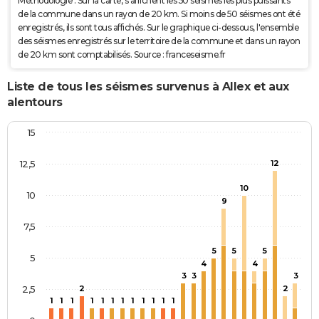
Méthodologie : Sur la carte, s'affichent les 50 séismes les plus puissants
de la commune dans un rayon de 20 km. Si moins de 50 séismes ont été
enregistrés, ils sont tous affichés. Sur le graphique ci-dessous, l'ensemble
des séismes enregistrés sur le territoire de la commune et dans un rayon
de 20 km sont comptabilisés. Source : franceseisme.fr
Liste de tous les séismes survenus à Allex et aux
alentours
15
12,5
12
10
10
9
7,5
5
5
5
5
4
4
3
3
3
2,5
2
2
1
1
1
1
1
1
1
1
1
1
1
1