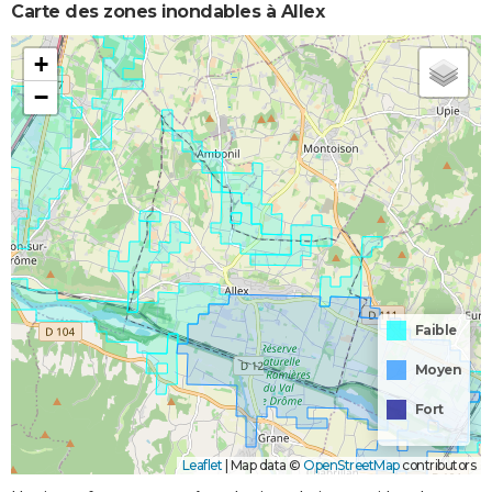
Carte des zones inondables à Allex
+
−
Faible
Moyen
Fort
Leaflet
|
Map data ©
OpenStreetMap
contributors