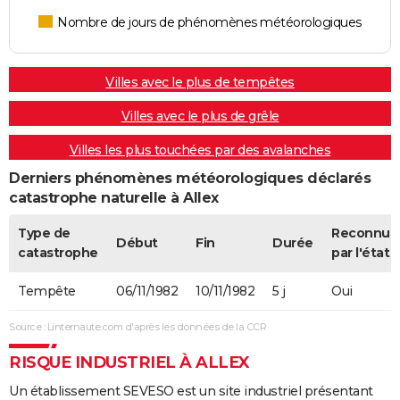
Nombre de jours de phénomènes météorologiques
Villes avec le plus de tempêtes
Villes avec le plus de grêle
Villes les plus touchées par des avalanches
Derniers phénomènes météorologiques déclarés
catastrophe naturelle à Allex
Type de
Reconnue
Début
Fin
Durée
catastrophe
par l'état
Tempête
06/11/1982
10/11/1982
5 j
Oui
Source : Linternaute.com d'après les données de la CCR
RISQUE INDUSTRIEL À ALLEX
Un établissement SEVESO est un site industriel présentant