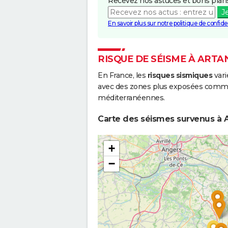
Recevez nos astuces et bons plans
J
En savoir plus sur notre politique de confiden
RISQUE DE SÉISME À ART
En France, les
risques sismiques
vari
avec des zones plus exposées comme 
méditerranéennes.
Carte des séismes survenus à 
+
−