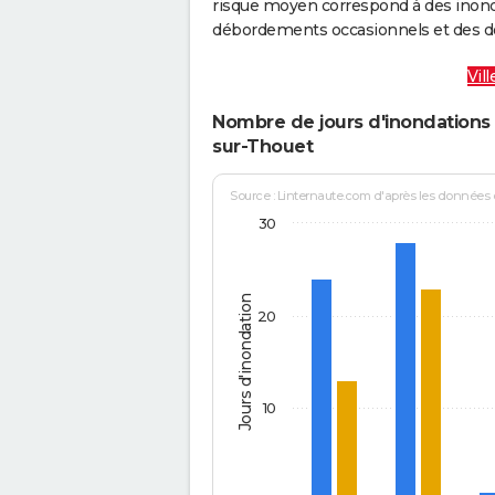
risque moyen correspond à des inond
débordements occasionnels et des d
Vil
Nombre de jours d'inondations 
sur-Thouet
Source : Linternaute.com d'après les données
30
Jours d'inondation
20
10