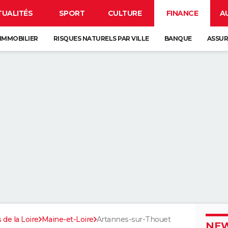
TUALITÉS
SPORT
CULTURE
FINANCE
A
IMMOBILIER
RISQUES NATURELS PAR VILLE
BANQUE
ASSU
 de la Loire
Maine-et-Loire
Artannes-sur-Thouet
NEW