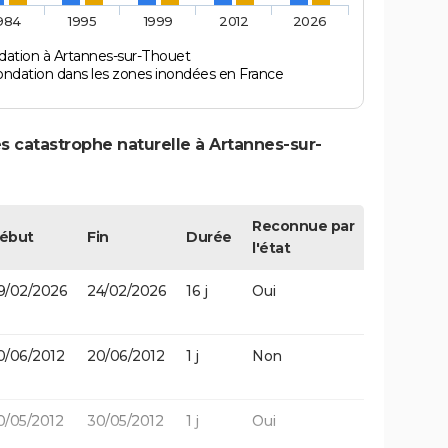
984
1995
1999
2012
2026
dation à Artannes-sur-Thouet
ondation dans les zones inondées en France
s catastrophe naturelle à Artannes-sur-
Reconnue par
ébut
Fin
Durée
l'état
9/02/2026
24/02/2026
16 j
Oui
0/06/2012
20/06/2012
1 j
Non
0/05/2012
30/05/2012
1 j
Oui