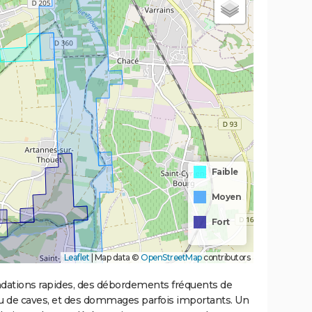
Faible
Moyen
Fort
Leaflet
|
Map data ©
OpenStreetMap
contributors
ondations rapides, des débordements fréquents de
ou de caves, et des dommages parfois importants. Un