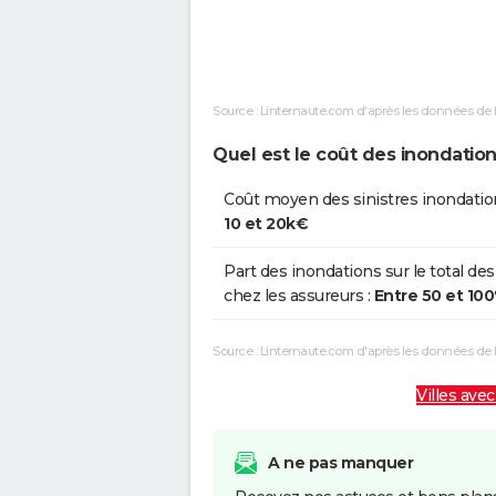
Inondations et/ou Coulées de
2
Boue
Source : Linternaute.com d'après les données de 
Inondations et/ou Coulées de
1
Boue
Quel est le coût des inondatio
Inondations et/ou Coulées de
1
Coût moyen des sinistres inondatio
Boue
10 et 20k€
Inondations et/ou Coulées de
0
Part des inondations sur le total des
Boue
chez les assureurs :
Entre 50 et 10
Inondations et/ou Coulées de
0
Source : Linternaute.com d'après les données de
Boue
Villes avec
A ne pas manquer