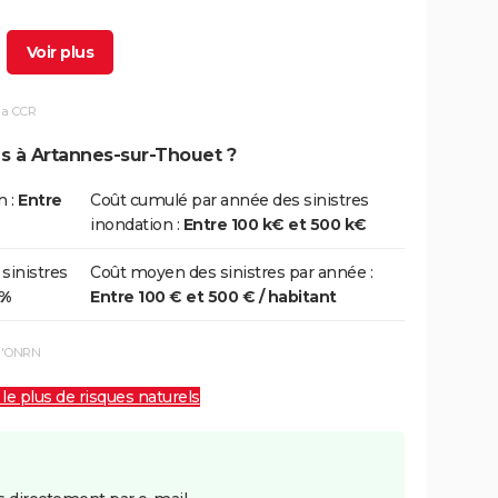
5/12/1999
29/12/1999
5 j
Non
la CCR
7/01/1995
31/01/1995
15 j
Oui
ns à Artannes-sur-Thouet ?
1/07/1984
11/07/1984
1 j
Oui
n :
Entre
Coût cumulé par année des sinistres
inondation :
Entre 100 k€ et 500 k€
1/04/1983
28/04/1983
28 j
Oui
 sinistres
Coût moyen des sinistres par année :
0%
Entre 100 € et 500 € / habitant
8/12/1982
31/12/1982
24 j
Oui
 l'ONRN
 le plus de risques naturels