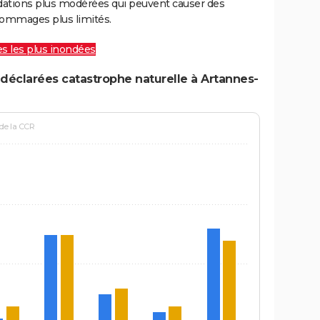
ations plus modérées qui peuvent causer des
ommages plus limités.
les les plus inondées
déclarées catastrophe naturelle à Artannes-
 de la CCR