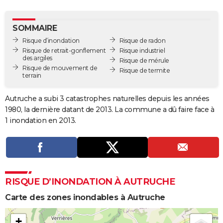
City break
Voyage de noces
Climat
Destinations
Voyage nature
Forum
+
PHOTO
SOMMAIRE
GUIDES D'ACHAT
Risque d’inondation
Risque de radon
Risque de retrait-gonflement
Risque industriel
BONS PLANS
des argiles
Risque de mérule
Risque de mouvement de
Risque de termite
CARTE DE VOEUX
terrain
Carte Bonne année
Carte Pâques
Carte de Noël
Carte Saint-Valentin
Carte d'anniversaire
DICTIONNAIRE
Autruche a subi 3 catastrophes naturelles depuis les années
1980, la dernière datant de 2013. La commune a dû faire face à
Biographies
Expressions
Dictionnaire
Citations
Proverbes
PROGRAMME TV
1 inondation en 2013.
COPAINS D'AVANT
Se connecter
Collèges
Universités
Service militaire
S'inscrire
Lycées
Primaires
Entreprises
Avis de recherche
AVIS DE DÉCÈS
FORUM
RISQUE D’INONDATION À AUTRUCHE
Lifestyle
Sport
Television
Cinema
Bricolage
Culture
Auto
Voyage
Carte des zones inondables à Autruche
+