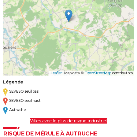
Leaflet
|
Map data ©
OpenStreetMap
contributors
Légende
SEVESO seuil bas
SEVESO seuil haut
Autruche
Villes avec le plus de risque industriel
RISQUE DE MÉRULE À AUTRUCHE