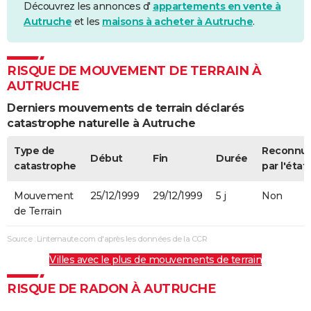
Découvrez les annonces d'
appartements en vente à
Autruche
et les
maisons à acheter à Autruche
.
RISQUE DE MOUVEMENT DE TERRAIN À
AUTRUCHE
Derniers mouvements de terrain déclarés
catastrophe naturelle à Autruche
Type de
Reconnu
Début
Fin
Durée
catastrophe
par l'état
Mouvement
25/12/1999
29/12/1999
5 j
Non
de Terrain
Source : Linternaute.com d'après les données de la CCR
Villes avec le plus de mouvements de terrain
RISQUE DE RADON À AUTRUCHE