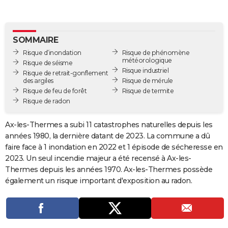
City break
Voyage de noces
Climat
Destinations
Voyage nature
Forum
+
PHOTO
GUIDES D'ACHAT
SOMMAIRE
Risque d’inondation
Risque de phénomène
BONS PLANS
météorologique
Risque de séisme
Risque industriel
Risque de retrait-gonflement
CARTE DE VOEUX
des argiles
Risque de mérule
Risque de feu de forêt
Risque de termite
Carte Bonne année
Carte Pâques
Carte de Noël
Carte Saint-Valentin
Carte d'anniversaire
DICTIONNAIRE
Risque de radon
Biographies
Expressions
Dictionnaire
Citations
Proverbes
PROGRAMME TV
Ax-les-Thermes a subi 11 catastrophes naturelles depuis les
années 1980, la dernière datant de 2023. La commune a dû
COPAINS D'AVANT
faire face à 1 inondation en 2022 et 1 épisode de sécheresse en
Se connecter
Collèges
Universités
Service militaire
S'inscrire
Lycées
Primaires
Entreprises
Avis de recherche
AVIS DE DÉCÈS
2023. Un seul incendie majeur a été recensé à Ax-les-
Thermes depuis les années 1970. Ax-les-Thermes possède
FORUM
également un risque important d'exposition au radon.
Lifestyle
Sport
Television
Cinema
Bricolage
Culture
Auto
Voyage