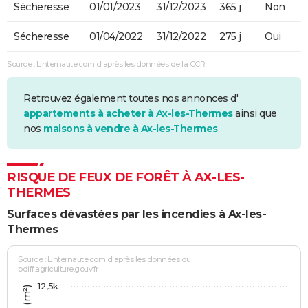
Sécheresse
01/01/2023
31/12/2023
365 j
Non
Sécheresse
01/04/2022
31/12/2022
275 j
Oui
Source : Linternaute.com d'après les données de la CCR
Retrouvez également toutes nos annonces d'
appartements à acheter à Ax-les-Thermes
ainsi que
nos
maisons à vendre à Ax-les-Thermes
.
RISQUE DE FEUX DE FORÊT À AX-LES-
THERMES
Surfaces dévastées par les incendies à Ax-les-
Thermes
Source : Linternaute.com d'après les données du
bdiff.agriculture.gouv.fr
12,5k