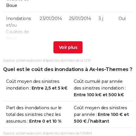
Boue
Inondations
23/01/2014
25/01/2014
3 j
Oui
et/ou
Coulées de
Boue
Inondations
19/06/2009
19/06/2009
1 j
Non
et/ou
Source : Linternaute.com d'après les données de la CCR
Coulées de
Quel est le coût des inondations à Ax-les-Thermes ?
Boue
Coût moyen des sinistres
Coût cumulé par année
Inondations
30/11/1996
01/12/1996
2 j
Oui
inondation :
Entre 2,5 et 5 k€
des sinistres inondation :
et/ou
Entre 100 k€ et 500 k€
Coulées de
Boue
Part des inondations sur le
Coût moyen des sinistres
total des sinistres chez les
par année :
Entre 100 € et
Inondations
22/01/1992
25/01/1992
4 j
Oui
assureurs :
Entre 0 et 10 %
500 € / habitant
et/ou
Coulées de
Source : Linternaute.com d'après les données de l'ONRN