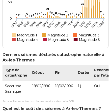
50
37
21
12
11
11
10
9
9
9
8
8
7
7
7
7
7
6
5
5
4
4
4
4
3
3
2
2
2
2
1
1
1
1
1
1
0
2014
2017
2008
2011
2002
2005
1996
1999
1988
1993
1980
1985
2023
2026
2020
Magnitude 1
Magnitude 2
Magnitude 3
Magnitude 4
Magnitude 5
Magnitude 6
Derniers séismes déclarés catastrophe naturelle à
Ax-les-Thermes
Type de
Reconnu
Début
Fin
Durée
catastrophe
par l'état
Secousse
18/02/1996
18/02/1996
1 j
Oui
Sismique
Source : Linternaute.com d'après les données de la CCR
Quel est le coût des séismes à Ax-les-Thermes ?