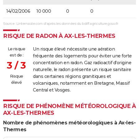
14/02/2006
10 000
0
0
Source : Linternaute.com d'après les données du bdiff.agriculture.gouv.fr
RISQUE DE RADON À AX-LES-THERMES
Le risque
Un risque élevé nécessite une aération
est de :
fréquente des logements pour éviter une forte
3 / 3
concentration en radon. Gaz radioactif d'origine
naturelle, le radon présente un risque sanitaire
Risque
dans certaines régions granitiques et
élevé
volcaniques, notamment en Bretagne, Massif
Central et Vosges.
RISQUE DE PHÉNOMÈNE MÉTÉOROLOGIQUE À
AX-LES-THERMES
Nombre de phénomènes météorologiques à Ax-les-
Thermes