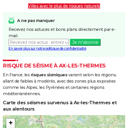
Boue
Villes avec le plus de risques naturels
Inondations
06/11/1982
10/11/1982
5 j
Oui
et/ou
A ne pas manquer
Coulées de
Recevez nos astuces et bons plans directement par e-
Boue
mail.
Je m'abonne
En savoir plus sur notre politique de confidentialité
RISQUE DE SÉISME À AX-LES-THERMES
En France, les
risques sismiques
varient selon les régions,
allant de faibles à modérés, avec des zones plus exposées
comme les Alpes, les Pyrénées et certaines régions
méditerranéennes.
Carte des séismes survenus à Ax-les-Thermes et
aux alentours
+