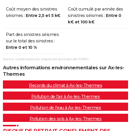
Coût moyen des sinistres
Coût cumulé par année des
séismes :
Entre 2,5 et 5 k€
sinistres séismes :
Entre 0
k€ et 100 k€
Part des sinistres séismes
sur le total des sinistres :
Entre 0 et 10 %
Source : Linternaute.com d'après les données de l'ONRN
Autres informations environnementales sur Ax-les-
Thermes
Records du climat à Ax-les-Thermes
Pollution de l'air à Ax-les-Thermes
Pollution de l'eau à Ax-les-Thermes
Pollution des sols à Ax-les-Thermes
RISQUE DE RETRAIT-GONFLEMENT DES