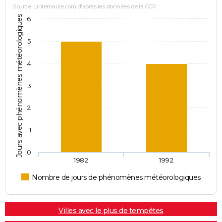
Source : Linternaute.com d'après les données de la CCR
Jours avec phénomènes météorologiques
6
5
4
3
2
1
0
1982
1992
Nombre de jours de phénomènes météorologiques
Villes avec le plus de tempêtes