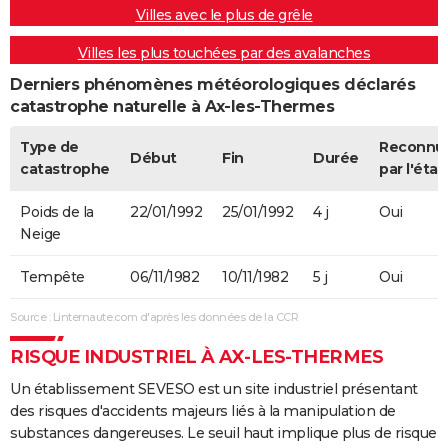
Villes avec le plus de grêle
Villes les plus touchées par des avalanches
Derniers phénomènes météorologiques déclarés
catastrophe naturelle à Ax-les-Thermes
Type de
Reconnu
Début
Fin
Durée
catastrophe
par l'état
Poids de la
22/01/1992
25/01/1992
4 j
Oui
Neige
Tempête
06/11/1982
10/11/1982
5 j
Oui
Source : Linternaute.com d'après les données de la CCR
RISQUE INDUSTRIEL À AX-LES-THERMES
Un établissement SEVESO est un site industriel présentant
des risques d'accidents majeurs liés à la manipulation de
substances dangereuses. Le seuil haut implique plus de risque