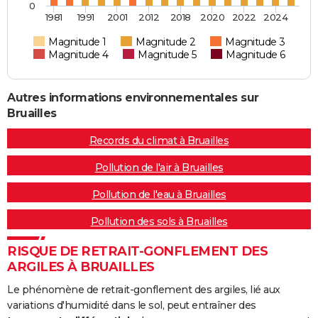
0
1981
1991
2001
2012
2018
2020
2022
2024
Magnitude 1
Magnitude 2
Magnitude 3
Magnitude 4
Magnitude 5
Magnitude 6
Autres informations environnementales sur
Bruailles
Records du climat à Bruailles
Pollution de l'air à Bruailles
Pollution de l'eau à Bruailles
Pollution des sols à Bruailles
RISQUE DE RETRAIT-GONFLEMENT DES
ARGILES À BRUAILLES
Le phénomène de retrait-gonflement des argiles, lié aux
variations d'humidité dans le sol, peut entraîner des