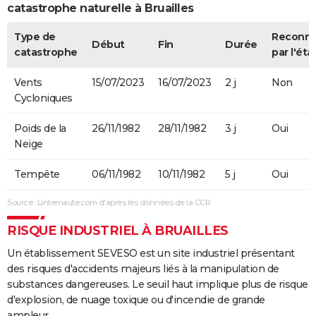
catastrophe naturelle à Bruailles
Type de
Reconn
Début
Fin
Durée
catastrophe
par l'éta
Vents
15/07/2023
16/07/2023
2 j
Non
Cycloniques
Poids de la
26/11/1982
28/11/1982
3 j
Oui
Neige
Tempête
06/11/1982
10/11/1982
5 j
Oui
Source : Linternaute.com d'après les données de la CCR
RISQUE INDUSTRIEL À BRUAILLES
Un établissement SEVESO est un site industriel présentant
des risques d'accidents majeurs liés à la manipulation de
substances dangereuses. Le seuil haut implique plus de risque
d'explosion, de nuage toxique ou d'incendie de grande
ampleur.