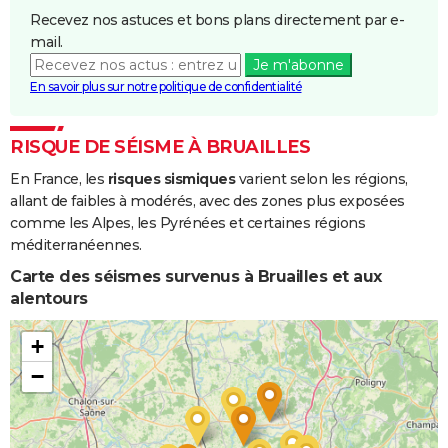
Coulées de
Recevez nos astuces et bons plans directement par e-
Boue
mail.
Je m'abonne
Inondations
08/12/1982
31/12/1982
24 j
Oui
En savoir plus sur notre politique de confidentialité
et/ou
Coulées de
Boue
RISQUE DE SÉISME À BRUAILLES
En France, les
risques sismiques
varient selon les régions,
Inondations
06/11/1982
10/11/1982
5 j
Oui
allant de faibles à modérés, avec des zones plus exposées
et/ou
comme les Alpes, les Pyrénées et certaines régions
Coulées de
méditerranéennes.
Boue
Carte des séismes survenus à Bruailles et aux
alentours
+
−