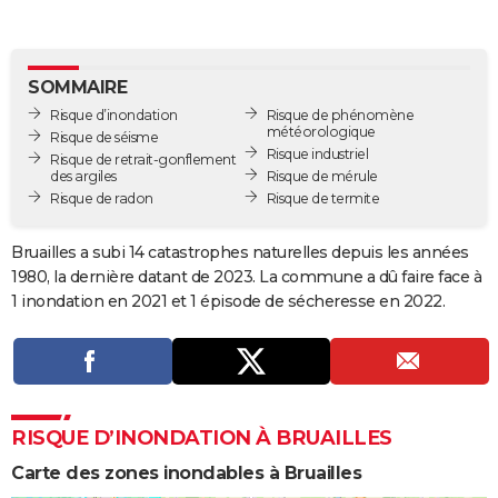
City break
Voyage de noces
Climat
Destinations
Voyage nature
Forum
+
PHOTO
GUIDES D'ACHAT
SOMMAIRE
Risque d’inondation
Risque de phénomène
BONS PLANS
météorologique
Risque de séisme
Risque industriel
Risque de retrait-gonflement
CARTE DE VOEUX
des argiles
Risque de mérule
Risque de radon
Risque de termite
Carte Bonne année
Carte Pâques
Carte de Noël
Carte Saint-Valentin
Carte d'anniversaire
DICTIONNAIRE
Biographies
Expressions
Dictionnaire
Citations
Proverbes
Bruailles a subi 14 catastrophes naturelles depuis les années
PROGRAMME TV
1980, la dernière datant de 2023. La commune a dû faire face à
COPAINS D'AVANT
1 inondation en 2021 et 1 épisode de sécheresse en 2022.
Se connecter
Collèges
Universités
Service militaire
S'inscrire
Lycées
Primaires
Entreprises
Avis de recherche
AVIS DE DÉCÈS
FORUM
Lifestyle
Sport
Television
Cinema
Bricolage
Culture
Auto
Voyage
RISQUE D’INONDATION À BRUAILLES
Carte des zones inondables à Bruailles