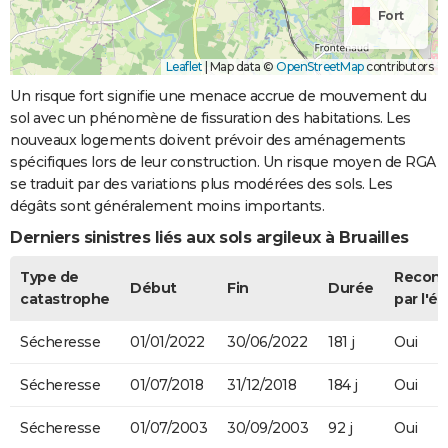
Fort
Leaflet
|
Map data ©
OpenStreetMap
contributors
Un risque fort signifie une menace accrue de mouvement du
sol avec un phénomène de fissuration des habitations. Les
nouveaux logements doivent prévoir des aménagements
spécifiques lors de leur construction. Un risque moyen de RGA
se traduit par des variations plus modérées des sols. Les
dégâts sont généralement moins importants.
Derniers sinistres liés aux sols argileux à Bruailles
Type de
Recon
Début
Fin
Durée
catastrophe
par l'ét
Sécheresse
01/01/2022
30/06/2022
181 j
Oui
Sécheresse
01/07/2018
31/12/2018
184 j
Oui
Sécheresse
01/07/2003
30/09/2003
92 j
Oui