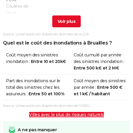
Coulées de
Boue
Inondations
24/10/1999
26/10/1999
3 j
Oui
et/ou
Source : Linternaute.com d'après les données de la CCR
Coulées de
Quel est le coût des inondations à Bruailles ?
Boue
Coût moyen des sinistres
Coût cumulé par année
Inondations
05/10/1993
10/10/1993
6 j
Oui
inondation :
Entre 10 et 20k€
des sinistres inondation :
et/ou
Entre 500 k€ et 2 M€
Coulées de
Boue
Part des inondations sur le
Coût moyen des sinistres
total des sinistres chez les
par année :
Entre 500 €
Inondations
06/05/1985
20/05/1985
15 j
Oui
assureurs :
Entre 50 et 100%
et 1 k€ / habitant
et/ou
Coulées de
Source : Linternaute.com d'après les données de l'ONRN
Boue
Villes avec le plus de risques naturels
Inondations
12/05/1983
12/05/1983
1 j
Oui
et/ou
A ne pas manquer