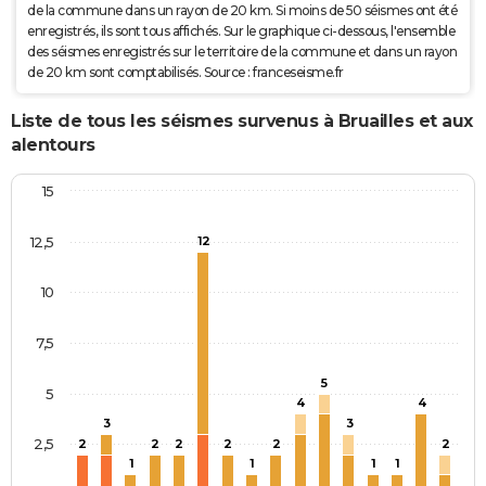
de la commune dans un rayon de 20 km. Si moins de 50 séismes ont été
enregistrés, ils sont tous affichés. Sur le graphique ci-dessous, l'ensemble
des séismes enregistrés sur le territoire de la commune et dans un rayon
de 20 km sont comptabilisés. Source : franceseisme.fr
Liste de tous les séismes survenus à Bruailles et aux
alentours
15
12,5
12
10
7,5
5
5
4
4
3
3
2,5
2
2
2
2
2
2
1
1
1
1