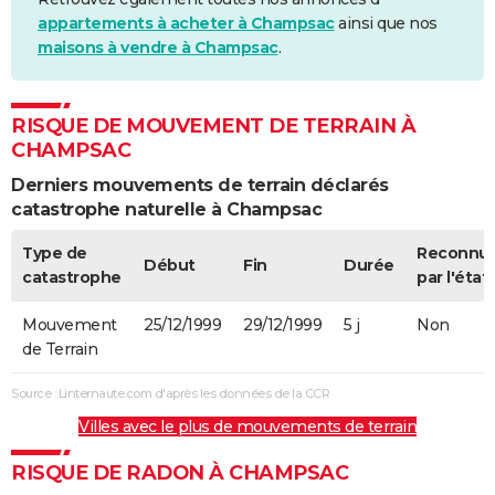
appartements à acheter à Champsac
ainsi que nos
maisons à vendre à Champsac
.
RISQUE DE MOUVEMENT DE TERRAIN À
CHAMPSAC
Derniers mouvements de terrain déclarés
catastrophe naturelle à Champsac
Type de
Reconnu
Début
Fin
Durée
catastrophe
par l'état
Mouvement
25/12/1999
29/12/1999
5 j
Non
de Terrain
Source : Linternaute.com d'après les données de la CCR
Villes avec le plus de mouvements de terrain
RISQUE DE RADON À CHAMPSAC