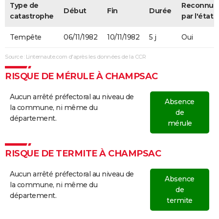
Type de
Reconnue
Début
Fin
Durée
catastrophe
par l'état
Tempête
06/11/1982
10/11/1982
5 j
Oui
Source : Linternaute.com d'après les données de la CCR
RISQUE DE MÉRULE À CHAMPSAC
Aucun arrêté préfectoral au niveau de
Absence
la commune, ni même du
de
département.
mérule
RISQUE DE TERMITE À CHAMPSAC
Aucun arrêté préfectoral au niveau de
Absence
la commune, ni même du
de
département.
termite