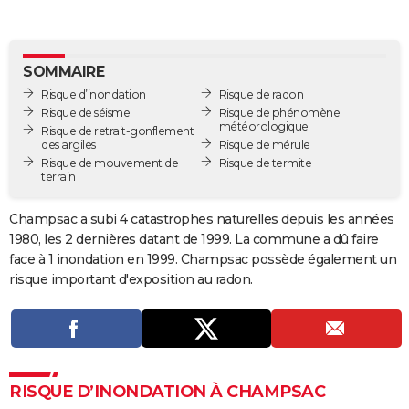
City break
Voyage de noces
Climat
Destinations
Voyage nature
Forum
+
PHOTO
GUIDES D'ACHAT
SOMMAIRE
Risque d’inondation
Risque de radon
BONS PLANS
Risque de séisme
Risque de phénomène
météorologique
Risque de retrait-gonflement
CARTE DE VOEUX
des argiles
Risque de mérule
Risque de mouvement de
Risque de termite
Carte Bonne année
Carte Pâques
Carte de Noël
Carte Saint-Valentin
Carte d'anniversaire
DICTIONNAIRE
terrain
Biographies
Expressions
Dictionnaire
Citations
Proverbes
PROGRAMME TV
Champsac a subi 4 catastrophes naturelles depuis les années
1980, les 2 dernières datant de 1999. La commune a dû faire
COPAINS D'AVANT
face à 1 inondation en 1999. Champsac possède également un
Se connecter
Collèges
Universités
Service militaire
S'inscrire
Lycées
Primaires
Entreprises
Avis de recherche
risque important d'exposition au radon.
AVIS DE DÉCÈS
FORUM
Lifestyle
Sport
Television
Cinema
Bricolage
Culture
Auto
Voyage
RISQUE D’INONDATION À CHAMPSAC